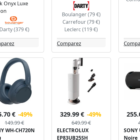
ck Onyx Luxe
ion
Boulanger (79 €)
Carrefour (79 €)
Darty (379 €)
Leclerc (119 €)
parez
Comparez
Compa
5.70 €
-49%
329.99 €
-49%
255.
149.99 €
649.99 €
Y WH-CH720N
ELECTROLUX
SONY 
u
EP83UB25SH
Noire