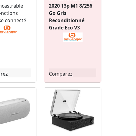
ncastrable
2020 13p M1 8/256
onctions
Go Gris
se connecté
Reconditionné
Grade Eco V3
rez
Comparez