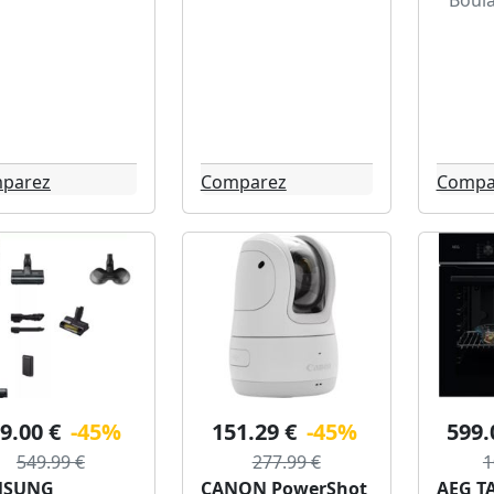
Boula
parez
Comparez
Compa
9.00 €
-45%
151.29 €
-45%
599.
549.99 €
277.99 €
1
MSUNG
CANON PowerShot
AEG T