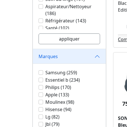
Bla
Aspirateur/Nettoyeur
Edit
(186)
Réfrigérateur (143)
Santé (102)
Barbecues (66)
appliquer
Com
Lave-vaisselle (54)
Vin/Bière/Eau (44)
Marques
Mobilité urbaine (24)
Outillage de jardin (14)
Cuisine/Pâtisserie (11)
Samsung (259)
Chauffage/Clim (11)
Essentiel b (234)
Couture (5)
Philips (170)
Apple (133)
Moulinex (98)
7
Hisense (94)
Lg (82)
SON
Jbl (79)
Ble