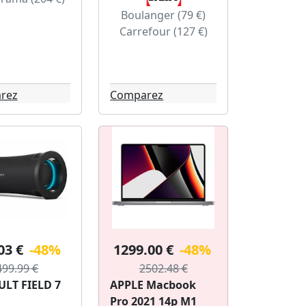
Boulanger (79 €)
Carrefour (127 €)
rez
Comparez
03 €
-48%
1299.00 €
-48%
499.99 €
2502.48 €
ULT FIELD 7
APPLE Macbook
Pro 2021 14p M1