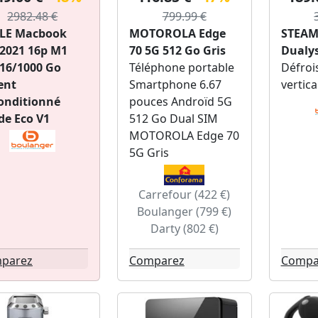
2982.48 €
799.99 €
LE Macbook
MOTOROLA Edge
STEAM
 2021 16p M1
70 5G 512 Go Gris
Dualys
 16/1000 Go
Téléphone portable
Défroi
ent
Smartphone 6.67
vertic
onditionné
pouces Androïd 5G
de Eco V1
512 Go Dual SIM
MOTOROLA Edge 70
5G Gris
Carrefour (422 €)
Boulanger (799 €)
Darty (802 €)
parez
Comparez
Compa