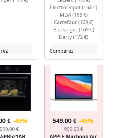
nger (179 €)
Leclerc (149 €)
ElectroDepot (168 €)
MDA (168 €)
Carrefour (169 €)
Boulanger (169 €)
Darty (172 €)
rez
Comparez
00 €
-45%
549.00 €
-45%
099.00 €
999.00 €
A5PB521AB
APPLE Macbook Air