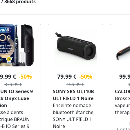
4 / 3668 produits
9.99 €
-50%
79.99 €
-50%
99.
379.99 €
159.99 €
UN IO Series 9
SONY SRS-ULT10B
CALOR
ck Onyx Luxe
ULT FIELD 1 Noire
Brosse
tion
Enceinte nomade
vapeur
se à dents
bluetooth étanche
therap
ctrique BRAUN
SONY ULT FIELD 1
-B IO Series 9
Noire
Confo