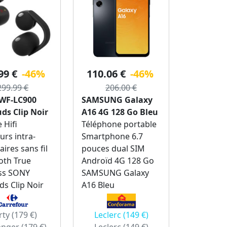
99 €
-46%
110.06 €
-46%
299.99 €
206.00 €
WF-LC900
SAMSUNG Galaxy
ds Clip Noir
A16 4G 128 Go Bleu
 Hifi
Téléphone portable
urs intra-
Smartphone 6.7
aires sans fil
pouces dual SIM
oth True
Androïd 4G 128 Go
ss SONY
SAMSUNG Galaxy
ds Clip Noir
A16 Bleu
ty (179 €)
Leclerc (149 €)