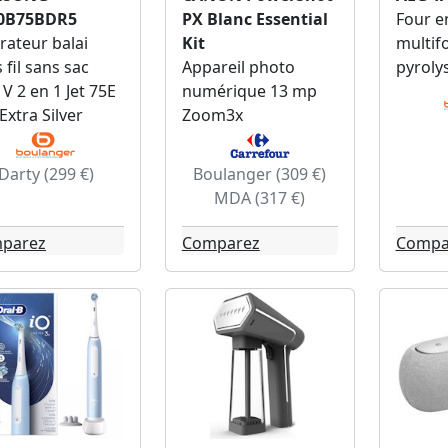
0B75BDR5
PX Blanc Essential
Four e
rateur balai
Kit
multif
 fil sans sac
Appareil photo
pyroly
 V 2 en 1 Jet 75E
numérique 13 mp
Extra Silver
Zoom3x
Darty (299 €)
Boulanger (309 €)
MDA (317 €)
parez
Comparez
Compa