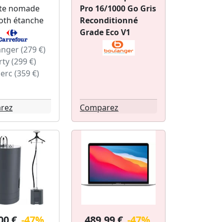
nte nomade
Pro 16/1000 Go Gris
oth étanche
Reconditionné
Grade Eco V1
nger (279 €)
ty (299 €)
lerc (359 €)
rez
Comparez
00 €
-47%
489.99 €
-47%