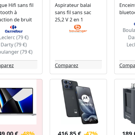
ue Hifi sans fil
Aspirateur balai
Encei
tooth à
sans fil sans sac
blueto
ction de bruit
25,2 V 2 en 1
Boula
Leclerc (79 €)
Dar
Darty (79 €)
Lec
ulanger (79 €)
parez
Comparez
Compa
49.00 €
-48%
416.85 €
-47%
189.