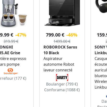
9.99 €
-47%
799.00 €
-46%
159.
319.99 €
1499.00 €
LONGHI
ROBOROCK Saros
SONY 
85.AE Grise
10 Black
Linkbu
tière expresso
Aspirateur
Casque
bars pompe
autonome Robot
écoute
laveur connecté
auricul
blueto
rrefour (177 €)
Wirele
Boulanger (799 €)
Linkbu
Conforama (1088 €)
Dar