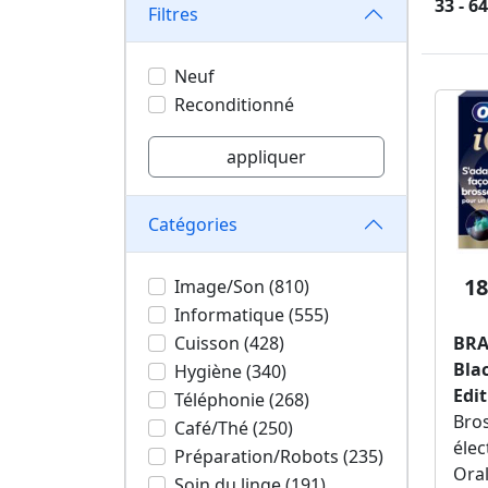
33 - 6
Filtres
Neuf
Reconditionné
appliquer
Catégories
18
Image/Son (810)
Informatique (555)
Cuisson (428)
BRA
Bla
Hygiène (340)
Edi
Téléphonie (268)
Bros
Café/Thé (250)
éle
Préparation/Robots (235)
Oral
Soin du linge (191)