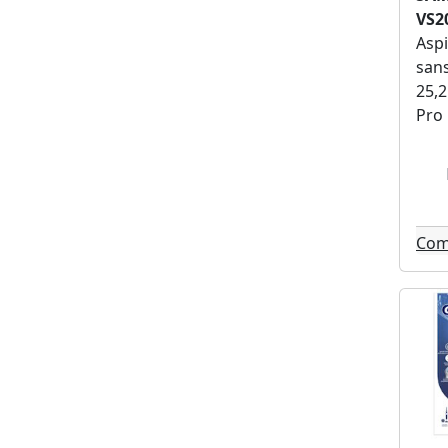
Sandisk (10)
VS2
Aspi
Shokz (10)
sans
Netgear (10)
25,2
Terraillon (9)
Pro 
Renpho (9)
Pioneer (9)
Harman kardon (9)
Campingaz (9)
Motorola (9)
Com
Polti (9)
Candy (8)
Brother (8)
Focal (8)
Segway (8)
Toshiba (8)
Cosori (8)
Urbanglide (7)