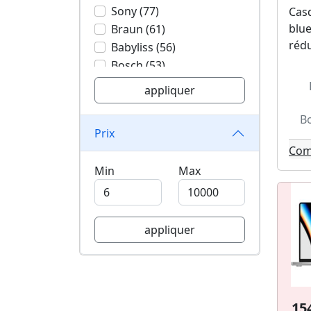
Sony (77)
Casq
blue
Braun (61)
rédu
Babyliss (56)
Bosch (53)
Smeg (52)
appliquer
Delonghi (52)
Whirlpool (45)
Bo
Prix
Hp (44)
Com
Calor (42)
Min
Max
Xiaomi (39)
Tcl (39)
Logitech (39)
Tp-link (38)
appliquer
Tefal (36)
Rowenta (35)
Haier (34)
Riviera et bar (33)
15