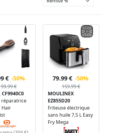
99 €
-50%
79.99 €
-50%
199.99 €
159.99 €
 CF9940C0
MOULINEX
 réparatrice
EZ855D20
 Hair
Friteuse électrique
ist
sans huile 7,5 L Easy
Fry Mega
rama (204 €)