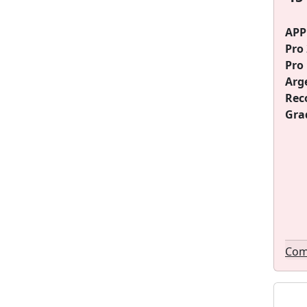
Bose (32)
Dyson (31)
APP
Kenwood (30)
Pro
Panasonic (29)
Pro
Electrolux (28)
Arg
Ninja (28)
Rec
Asus (27)
Gra
Krups (27)
Dreame (27)
Epson (26)
Lagrange (26)
Magimix (25)
Amazon (25)
Gorenje (20)
Com
Sage (20)
Marshall (20)
Listo (20)