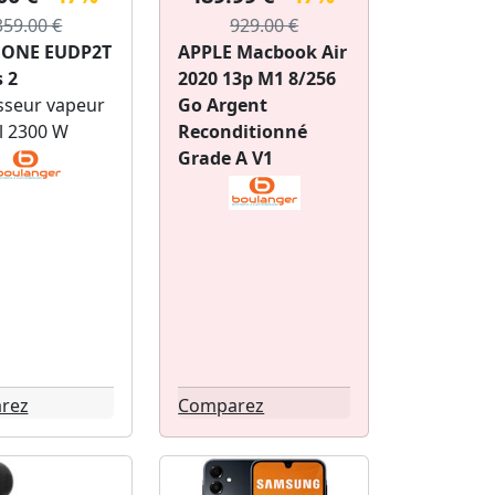
359.00 €
929.00 €
ONE EUDP2T
APPLE Macbook Air
 2
2020 13p M1 8/256
sseur vapeur
Go Argent
al 2300 W
Reconditionné
Grade A V1
rez
Comparez