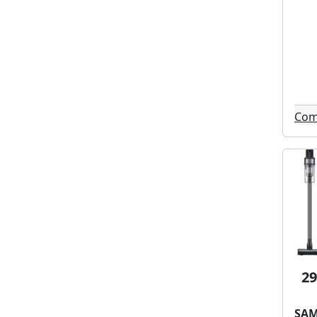
Forge adour (15)
Lenovo (14)
Siemens (14)
Nutribullet (14)
Shark (14)
Steelseries (13)
Com
Sennheiser (13)
Huawei (12)
Miele (12)
Bellissima (12)
Agfa (12)
Wiim (11)
Roberts (11)
Tineco (10)
Black et decker (10)
29
Bissell (10)
Msi (10)
SA