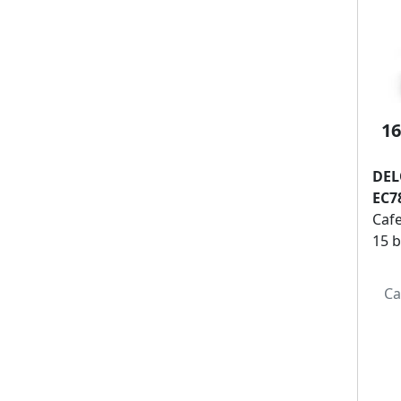
Ezviz (19)
Sonos (19)
Beko (19)
Skillkorp (19)
Weber (18)
Canon (18)
16
Miogo (18)
Acer (18)
DE
Muse (17)
EC7
Withings (17)
Cafe
Steamone (17)
15 
Karcher (17)
Kitchenaid (17)
Ca
Triangle (16)
Fujifilm (16)
Liebherr (16)
Beats (16)
Garmin (15)