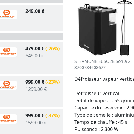
249.00 €
479.00 €
(-26%)
649.00 €
STEAMONE EUSO2B Sonia 2
3700734608677
Défroisseur vapeur verti
999.00 €
(-23%)
1299.00 €
Défroisseur vertical
Débit de vapeur : 55 g/mi
Capacité du réservoir : 2,9
Type de semelle : alumini
999.00 €
(-37%)
Temps de chauffe : 45 s
1599.00 €
Puissance : 2.300 W