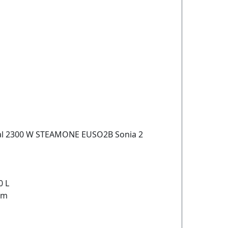
cal 2300 W STEAMONE EUSO2B Sonia 2
n
0 L
um