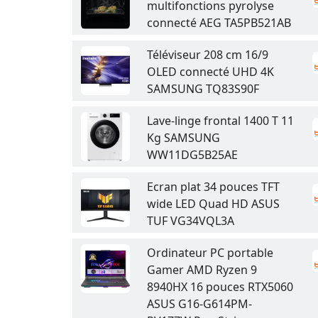
multifonctions pyrolyse
connecté AEG TA5PB521AB
Téléviseur 208 cm 16/9
OLED connecté UHD 4K
SAMSUNG TQ83S90F
Lave-linge frontal 1400 T 11
Kg SAMSUNG
WW11DG5B25AE
Ecran plat 34 pouces TFT
wide LED Quad HD ASUS
TUF VG34VQL3A
Ordinateur PC portable
Gamer AMD Ryzen 9
8940HX 16 pouces RTX5060
ASUS G16-G614PM-