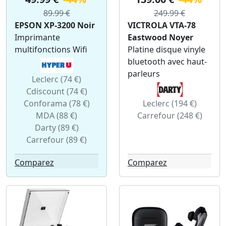
89.99 €
249.99 €
EPSON XP-3200 Noir
VICTROLA VTA-78
Imprimante
Eastwood Noyer
multifonctions Wifi
Platine disque vinyle
bluetooth avec haut-
parleurs
Leclerc (74 €)
Cdiscount (74 €)
Conforama (78 €)
Leclerc (194 €)
MDA (88 €)
Carrefour (248 €)
Darty (89 €)
Carrefour (89 €)
Comparez
Comparez