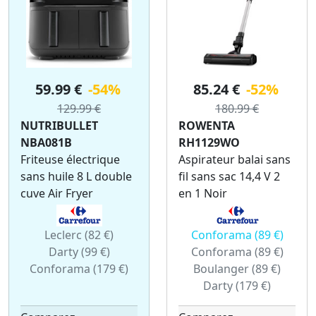
59.99 €
-54%
85.24 €
-52%
129.99 €
180.99 €
NUTRIBULLET
ROWENTA
NBA081B
RH1129WO
Friteuse électrique
Aspirateur balai sans
sans huile 8 L double
fil sans sac 14,4 V 2
cuve Air Fryer
en 1 Noir
Leclerc (82 €)
Conforama (89 €)
Darty (99 €)
Conforama (89 €)
Conforama (179 €)
Boulanger (89 €)
Darty (179 €)