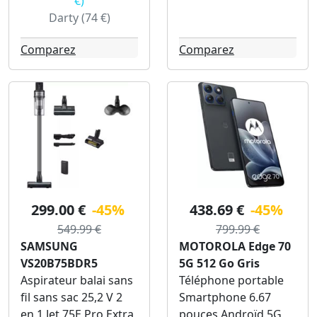
€)
Darty (74 €)
Comparez
Comparez
299.00 €
-45%
438.69 €
-45%
549.99 €
799.99 €
SAMSUNG
MOTOROLA Edge 70
VS20B75BDR5
5G 512 Go Gris
Aspirateur balai sans
Téléphone portable
fil sans sac 25,2 V 2
Smartphone 6.67
en 1 Jet 75E Pro Extra
pouces Androïd 5G