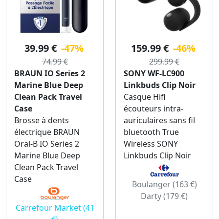
39.99 €
-47%
159.99 €
-46%
74.99 €
299.99 €
BRAUN IO Series 2
SONY WF-LC900
Marine Blue Deep
Linkbuds Clip Noir
Clean Pack Travel
Casque Hifi
Case
écouteurs intra-
Brosse à dents
auriculaires sans fil
électrique BRAUN
bluetooth True
Oral-B IO Series 2
Wireless SONY
Marine Blue Deep
Linkbuds Clip Noir
Clean Pack Travel
Case
Boulanger (163 €)
Darty (179 €)
Carrefour Market (41