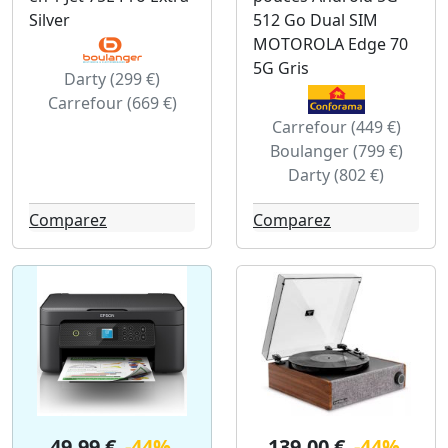
Silver
512 Go Dual SIM
MOTOROLA Edge 70
5G Gris
Darty (299 €)
Carrefour (669 €)
Carrefour (449 €)
Boulanger (799 €)
Darty (802 €)
Comparez
Comparez
49.99 €
-44%
139.00 €
-44%