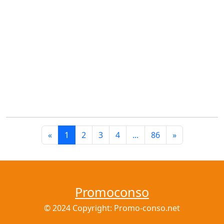
«
1
2
3
4
...
86
»
Promoconso
© 2024 Copyright: Promo-conso.net