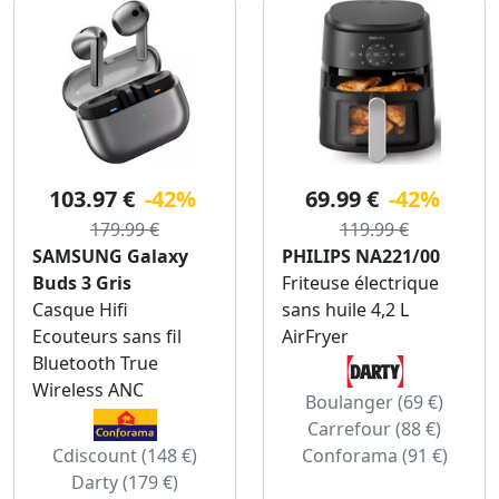
103.97 €
-42%
69.99 €
-42%
179.99 €
119.99 €
SAMSUNG Galaxy
PHILIPS NA221/00
Buds 3 Gris
Friteuse électrique
Casque Hifi
sans huile 4,2 L
Ecouteurs sans fil
AirFryer
Bluetooth True
Wireless ANC
Boulanger (69 €)
Carrefour (88 €)
Cdiscount (148 €)
Conforama (91 €)
Darty (179 €)