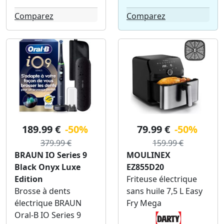
Comparez
Comparez
189.99 €
-50%
79.99 €
-50%
379.99 €
159.99 €
BRAUN IO Series 9
MOULINEX
Black Onyx Luxe
EZ855D20
Edition
Friteuse électrique
Brosse à dents
sans huile 7,5 L Easy
électrique BRAUN
Fry Mega
Oral-B IO Series 9