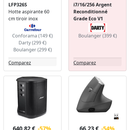
LFP326S
i7/16/256 Argent
Hotte aspirante 60
Reconditionné
cm tiroir inox
Grade Eco V1
Conforama (149 €)
Boulanger (399 €)
Darty (299 €)
Boulanger (299 €)
Comparez
Comparez
640.82 €
-57%
66.23 €
-54%