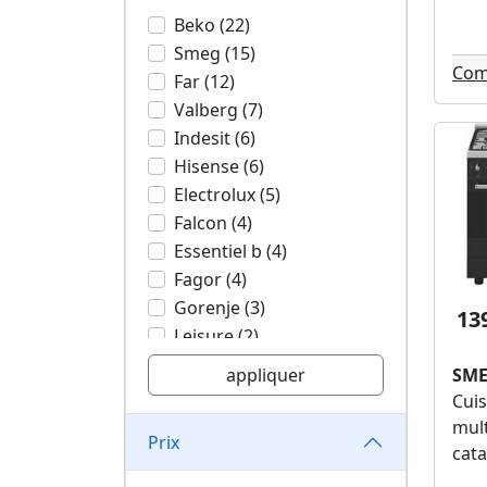
Beko (22)
Smeg (15)
Com
Far (12)
Valberg (7)
Indesit (6)
Hisense (6)
Electrolux (5)
Falcon (4)
Essentiel b (4)
Fagor (4)
Gorenje (3)
13
Leisure (2)
Saba (2)
appliquer
SME
Curtiss (2)
Cuis
La germania (2)
mult
Prix
Bosch (1)
cata
Aeg (1)