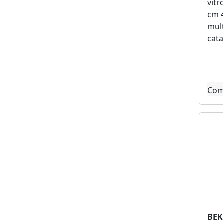
vit
cm 4
mult
cata
Com
BE