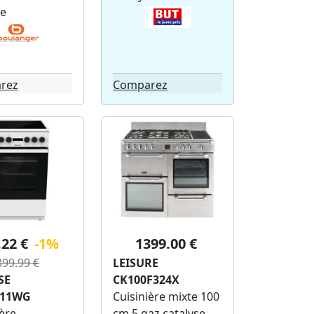
se
rez
Comparez
.22 €
-1%
1399.00 €
399.99 €
LEISURE
SE
CK100F324X
A11WG
Cuisinière mixte 100
ère
cm 5 gaz catalyse