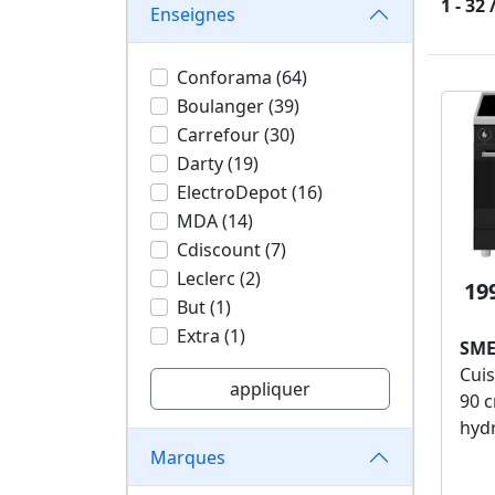
1 - 32
Enseignes
Conforama (64)
Boulanger (39)
Carrefour (30)
Darty (19)
ElectroDepot (16)
MDA (14)
Cdiscount (7)
Leclerc (2)
19
But (1)
Extra (1)
SME
Cuis
appliquer
90 c
hyd
Marques