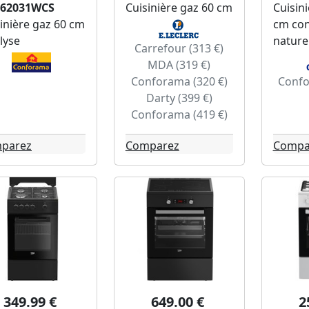
62031WCS
Cuisinière gaz 60 cm
Cuisin
inière gaz 60 cm
cm con
lyse
nature
Carrefour (313 €)
MDA (319 €)
Conforama (320 €)
Confo
Darty (399 €)
Conforama (419 €)
parez
Comparez
Compa
349.99 €
649.00 €
2