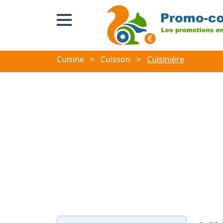
Cuisine
>
Cuisson
>
Cuisinière