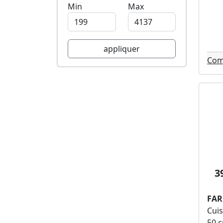
Min
Max
Whirlpool (1)
Glem (1)
Oceanic (1)
Rosieres (1)
appliquer
Homer (1)
Com
Amica (1)
3
FAR
Cuis
50 c