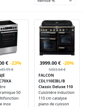
00 €
-23%
3999.00 €
-20%
649.99 €
5003.64 €
JE
FALCON
C70XA
CDL110EIBL/B
ère
Classic Deluxe 110
éramique 50
Cuisinière induction
tifonction
110 cm catalyse
e inox
piano de cuisson