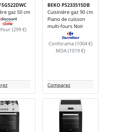
FSG522DWC
BEKO PS233515DB
ière gaz 50 cm
Cuisinière gaz 90 cm
Piano de cuisson
multi-fours Noir
four (299 €)
Conforama (1004 €)
MDA (1019 €)
rez
Comparez