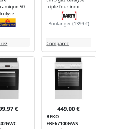
éramique 50
triple four inox
rolyse
Boulanger (1399 €)
rez
Comparez
99.97 €
449.00 €
BEKO
302GWC
FBE67100GWS