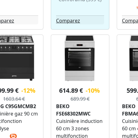
parez
Comparez
Compa
99.99 €
-12%
614.89 €
-10%
599
1603.64 €
689.99 €
G C95GMCMB2
BEKO
BEKO
inière gaz 90 cm
FSE68302MWC
FBMA
ifonction
Cuisinière induction
Cuisin
lyse
60 cm 3 zones
60 cm 
multifonction
multif