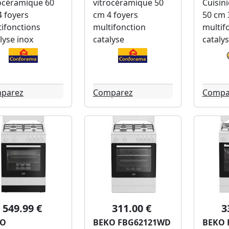
rocéramique 60
vitrocéramique 50
Cuisin
 foyers
cm 4 foyers
50 cm 
ifonctions
multifonction
multif
lyse inox
catalyse
cataly
parez
Comparez
Compa
549.99 €
311.00 €
3
KO
BEKO FBG62121WD
BEKO 