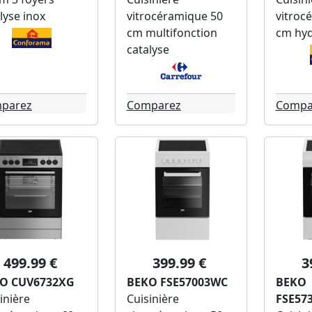
lyse inox
vitrocéramique 50
vitroc
cm multifonction
cm hyd
catalyse
parez
Comparez
Compa
499.99 €
399.99 €
3
O CUV6732XG
BEKO FSE57003WC
BEKO
inière
Cuisinière
FSE57