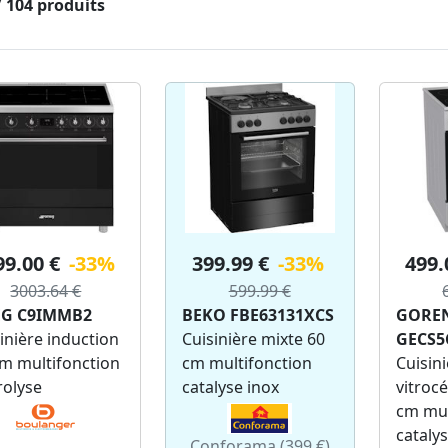
 / 104 produits
99.00 €
-33%
399.99 €
-33%
499.
3003.64 €
599.99 €
G C9IMMB2
BEKO FBE63131XCS
GOREN
inière induction
Cuisinière mixte 60
GECS5
m multifonction
cm multifonction
Cuisini
rolyse
catalyse inox
vitroc
cm mul
catalys
Conforama (399 €)