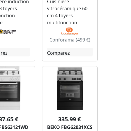
ière induction
Cuisinière
3 foyers
vitrocéramique 60
onction
cm 4 foyers
se
multifonction
Conforama (499 €)
rez
Comparez
37.65 €
335.99 €
FBS63121WD
BEKO FBG62031XCS