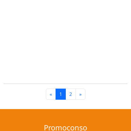
«
1
2
»
Promoconso