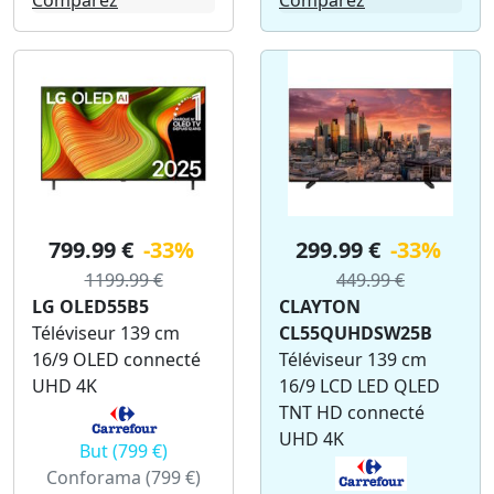
Comparez
Comparez
799.99 €
-33%
299.99 €
-33%
1199.99 €
449.99 €
LG OLED55B5
CLAYTON
Téléviseur 139 cm
CL55QUHDSW25B
16/9 OLED connecté
Téléviseur 139 cm
UHD 4K
16/9 LCD LED QLED
TNT HD connecté
UHD 4K
But (799 €)
Conforama (799 €)