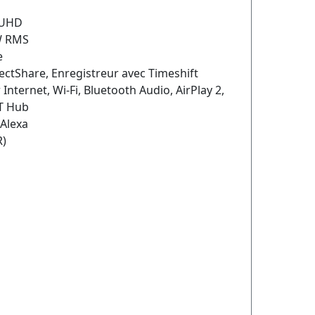
 UHD
W RMS
e
ectShare, Enregistreur avec Timeshift
Internet, Wi-Fi, Bluetooth Audio, AirPlay 2,
OT Hub
 Alexa
R)