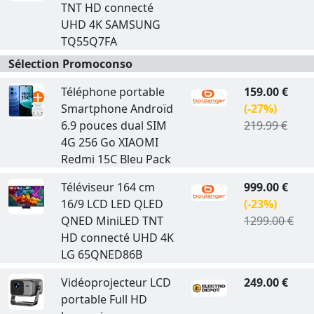
TNT HD connecté
UHD 4K SAMSUNG
TQ55Q7FA
Sélection Promoconso
Téléphone portable
159.00 €
Smartphone Androïd
(-27%)
6.9 pouces dual SIM
219.99 €
4G 256 Go XIAOMI
Redmi 15C Bleu Pack
Téléviseur 164 cm
999.00 €
16/9 LCD LED QLED
(-23%)
QNED MiniLED TNT
1299.00 €
HD connecté UHD 4K
LG 65QNED86B
Vidéoprojecteur LCD
249.00 €
portable Full HD