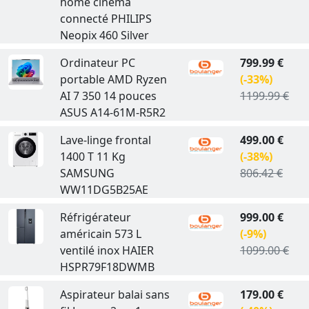
home cinema
connecté PHILIPS
Neopix 460 Silver
Ordinateur PC
799.99 €
portable AMD Ryzen
(-33%)
AI 7 350 14 pouces
1199.99 €
ASUS A14-61M-R5R2
Lave-linge frontal
499.00 €
1400 T 11 Kg
(-38%)
SAMSUNG
806.42 €
WW11DG5B25AE
Réfrigérateur
999.00 €
américain 573 L
(-9%)
ventilé inox HAIER
1099.00 €
HSPR79F18DWMB
Aspirateur balai sans
179.00 €