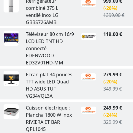
Réfrigérateur
999.00 €
combiné 375 L
(-28%)
ventilé inox LG
1399.00 €
GBBS726AMB
Téléviseur 80 cm 16/9
119.00 €
LCD LED TNT HD
connecté
EDENWOOD
ED32V01HD-MM
Ecran plat 34 pouces
279.99 €
TFT wide LED Quad
(-20%)
HD ASUS TUF
349.99 €
VG34VQL3A
Cuisson électrique :
249.99 €
Plancha 1800 W inox
(-24%)
RIVIERA ET BAR
329.99 €
QPL1045