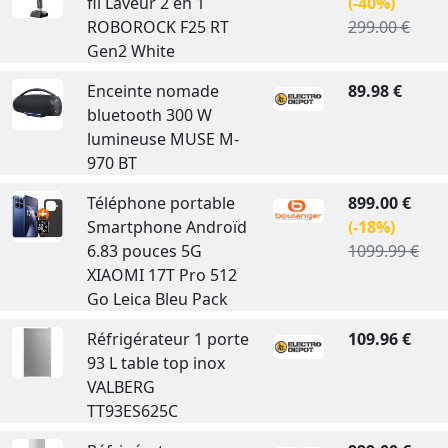
fil Laveur 2 en 1
(-40%)
ROBOROCK F25 RT
299.00 €
Gen2 White
Enceinte nomade
89.98 €
bluetooth 300 W
lumineuse MUSE M-
970 BT
Téléphone portable
899.00 €
Smartphone Androïd
(-18%)
6.83 pouces 5G
1099.99 €
XIAOMI 17T Pro 512
Go Leica Bleu Pack
Réfrigérateur 1 porte
109.96 €
93 L table top inox
VALBERG
TT93ES625C