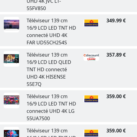
UHD 4K JVC LT-
55FV850
Téléviseur 139 cm
349.99 €
16/9 LCD LED TNT HD
connecté UHD 4K
FAR UD55CH254S
Téléviseur 139 cm
357.89 €
16/9 LCD LED QLED
TNT HD connecté
UHD 4K HISENSE
55E7Q
Téléviseur 139 cm
359.00 €
16/9 LCD LED TNT HD
connecté UHD 4K LG
55UA7500
Téléviseur 139 cm
359.00 €