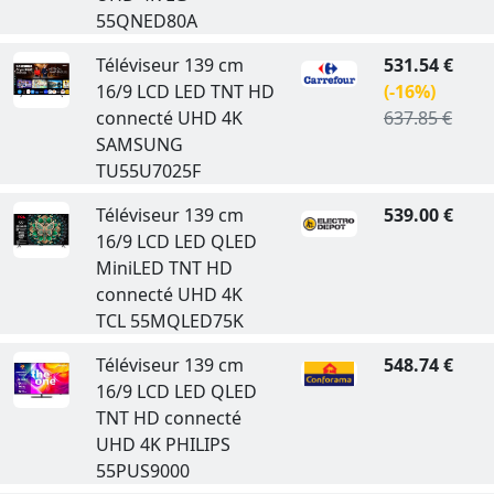
55QNED80A
Téléviseur 139 cm
531.54 €
16/9 LCD LED TNT HD
(-16%)
connecté UHD 4K
637.85 €
SAMSUNG
TU55U7025F
Téléviseur 139 cm
539.00 €
16/9 LCD LED QLED
MiniLED TNT HD
connecté UHD 4K
TCL 55MQLED75K
Téléviseur 139 cm
548.74 €
16/9 LCD LED QLED
TNT HD connecté
UHD 4K PHILIPS
55PUS9000