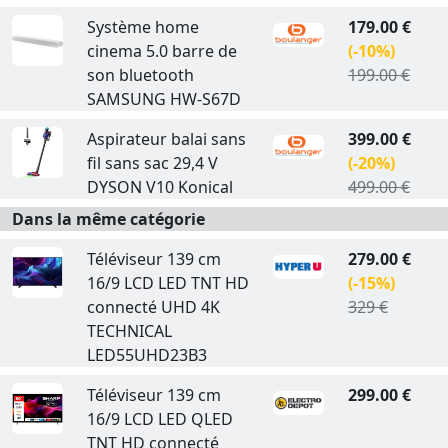
Système home
179.00 €
cinema 5.0 barre de
(-10%)
son bluetooth
199.00 €
SAMSUNG HW-S67D
Aspirateur balai sans
399.00 €
fil sans sac 29,4 V
(-20%)
DYSON V10 Konical
499.00 €
Dans la même catégorie
Téléviseur 139 cm
279.00 €
16/9 LCD LED TNT HD
(-15%)
connecté UHD 4K
329 €
TECHNICAL
LED55UHD23B3
Téléviseur 139 cm
299.00 €
16/9 LCD LED QLED
TNT HD connecté