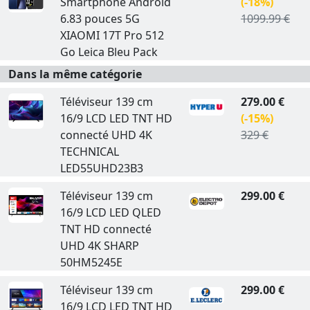
Smartphone Androïd
(-18%)
6.83 pouces 5G
1099.99 €
XIAOMI 17T Pro 512
Go Leica Bleu Pack
Dans la même catégorie
Téléviseur 139 cm
279.00 €
16/9 LCD LED TNT HD
(-15%)
connecté UHD 4K
329 €
TECHNICAL
LED55UHD23B3
Téléviseur 139 cm
299.00 €
16/9 LCD LED QLED
TNT HD connecté
UHD 4K SHARP
50HM5245E
Téléviseur 139 cm
299.00 €
16/9 LCD LED TNT HD