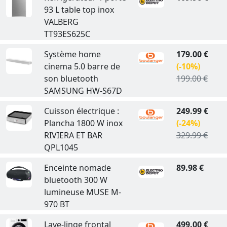
93 L table top inox
VALBERG
TT93ES625C
Système home
179.00 €
cinema 5.0 barre de
(-10%)
son bluetooth
199.00 €
SAMSUNG HW-S67D
Cuisson électrique :
249.99 €
Plancha 1800 W inox
(-24%)
RIVIERA ET BAR
329.99 €
QPL1045
Enceinte nomade
89.98 €
bluetooth 300 W
lumineuse MUSE M-
970 BT
Lave-linge frontal
499.00 €