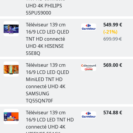
UHD 4K PHILIPS
55PUS9000
Téléviseur 139 cm
549.99 €
16/9 LCD LED QLED
(-21%)
TNT HD connecté
699.99 €
UHD 4K HISENSE
55E8Q
Téléviseur 139 cm
569.00 €
16/9 LCD LED QLED
MiniLED TNT HD
connecté UHD 4K
SAMSUNG
TQ55QN70F
Téléviseur 139 cm
574.88 €
16/9 LCD LED TNT HD
connecté UHD 4K