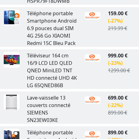
HSPR79F18DWMB
Téléphone portable
159.00 €
Smartphone Androïd
(-27%)
6.9 pouces dual SIM
219.99 €
4G 256 Go XIAOMI
Redmi 15C Bleu Pack
Téléviseur 164 cm
999.00 €
16/9 LCD LED QLED
(-23%)
QNED MiniLED TNT
1299.00 €
HD connecté UHD 4K
LG 65QNED86B
Lave-vaisselle 13
699.00 €
couverts connecté
(-22%)
SIEMENS
899.00 €
SN23EW03KE
Téléphone portable
899.00 €