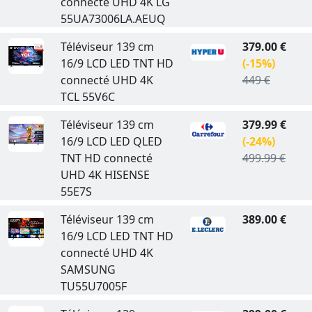
connecté UHD 4K LG
55UA73006LA.AEUQ
Téléviseur 139 cm
379.00 €
16/9 LCD LED TNT HD
(-15%)
connecté UHD 4K
449 €
TCL 55V6C
Téléviseur 139 cm
379.99 €
16/9 LCD LED QLED
(-24%)
TNT HD connecté
499.99 €
UHD 4K HISENSE
55E7S
Téléviseur 139 cm
389.00 €
16/9 LCD LED TNT HD
connecté UHD 4K
SAMSUNG
TU55U7005F