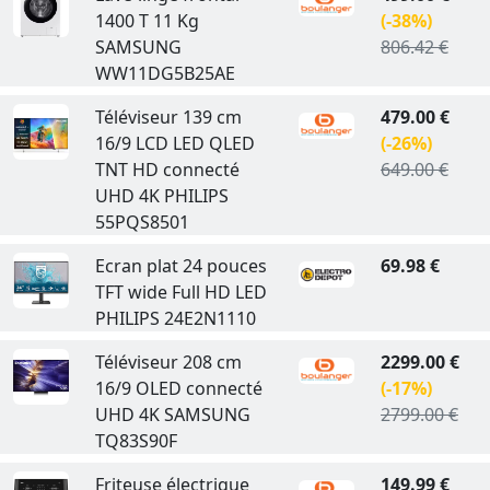
1400 T 11 Kg
(-38%)
SAMSUNG
806.42 €
WW11DG5B25AE
Téléviseur 139 cm
479.00 €
16/9 LCD LED QLED
(-26%)
TNT HD connecté
649.00 €
UHD 4K PHILIPS
55PQS8501
Ecran plat 24 pouces
69.98 €
TFT wide Full HD LED
PHILIPS 24E2N1110
Téléviseur 208 cm
2299.00 €
16/9 OLED connecté
(-17%)
UHD 4K SAMSUNG
2799.00 €
TQ83S90F
Friteuse électrique
149.99 €