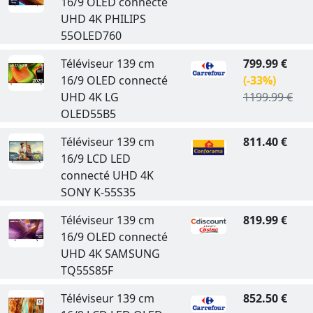
16/9 OLED connecté
UHD 4K PHILIPS
55OLED760
Téléviseur 139 cm
799.99 €
16/9 OLED connecté
(-33%)
UHD 4K LG
1199.99 €
OLED55B5
Téléviseur 139 cm
811.40 €
16/9 LCD LED
connecté UHD 4K
SONY K-55S35
Téléviseur 139 cm
819.99 €
16/9 OLED connecté
UHD 4K SAMSUNG
TQ55S85F
Téléviseur 139 cm
852.50 €