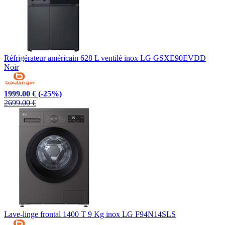
Réfrigérateur américain 628 L ventilé inox LG GSXE90EVDD
Noir
1999.00 €
(-25%)
2699.00 €
Lave-linge frontal 1400 T 9 Kg inox LG F94N14SLS