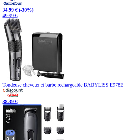
34.99 €
(-30%)
49.99 €
Tondeuse cheveux et barbe rechargeable BABYLISS E978E
38.39 €