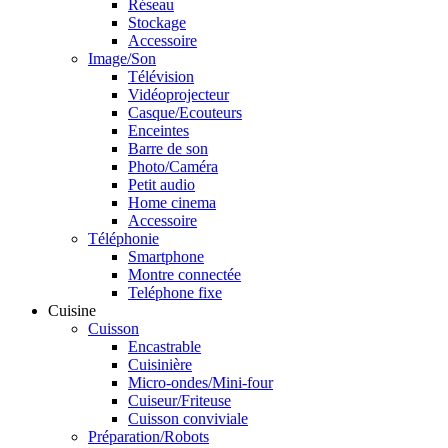
Réseau
Stockage
Accessoire
Image/Son
Télévision
Vidéoprojecteur
Casque/Ecouteurs
Enceintes
Barre de son
Photo/Caméra
Petit audio
Home cinema
Accessoire
Téléphonie
Smartphone
Montre connectée
Teléphone fixe
Cuisine
Cuisson
Encastrable
Cuisinière
Micro-ondes/Mini-four
Cuiseur/Friteuse
Cuisson conviviale
Préparation/Robots