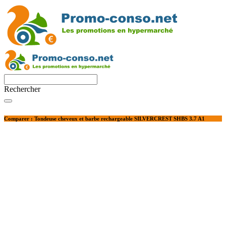
Rechercher
Comparer : Tondeuse cheveux et barbe rechargeable SILVERCREST SHBS 3.7 A1