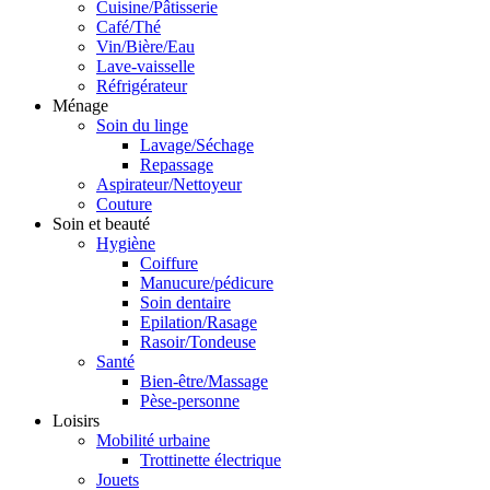
Cuisine/Pâtisserie
Café/Thé
Vin/Bière/Eau
Lave-vaisselle
Réfrigérateur
Ménage
Soin du linge
Lavage/Séchage
Repassage
Aspirateur/Nettoyeur
Couture
Soin et beauté
Hygiène
Coiffure
Manucure/pédicure
Soin dentaire
Epilation/Rasage
Rasoir/Tondeuse
Santé
Bien-être/Massage
Pèse-personne
Loisirs
Mobilité urbaine
Trottinette électrique
Jouets