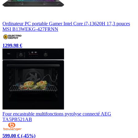
Ordinateur PC portable Gamer Intel Core i7-13620H 17,3 pouces
MSI B13WEKG-427FRNN
1299.98 €
Four encastrable multifonctions pyrolyse connecté AEG
TA5PB521AB
599.00 €
(-45%)