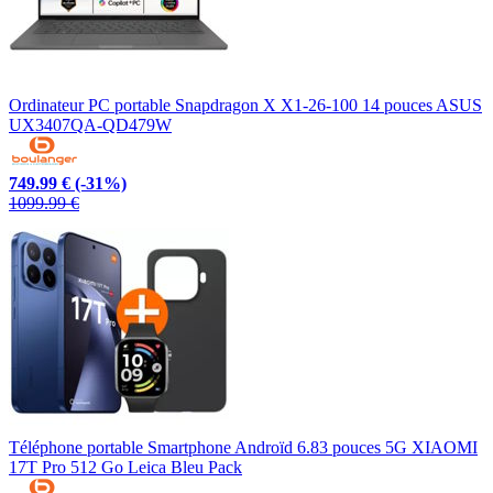
Ordinateur PC portable Snapdragon X X1-26-100 14 pouces ASUS
UX3407QA-QD479W
749.99 €
(-31%)
1099.99 €
Téléphone portable Smartphone Androïd 6.83 pouces 5G XIAOMI
17T Pro 512 Go Leica Bleu Pack