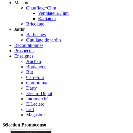
Maison
Chauffage/Clim
Ventilateur/Clim
Radiateur
Bricolage
Jardin
Barbecues
Outillage de jardin
Reconditionnés
Prospectus
Enseignes
Auchan
Boulanger
But
Carrefour
Conforama
Darty
Electro Depot
Intermarché
E.Leclerc
Lidl
Magasin U
Sélection Promoconso