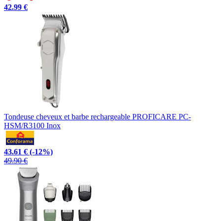
42.99 €
Tondeuse cheveux et barbe rechargeable PROFICARE PC-
HSM/R3100 Inox
43.61 €
(-12%)
49.90 €