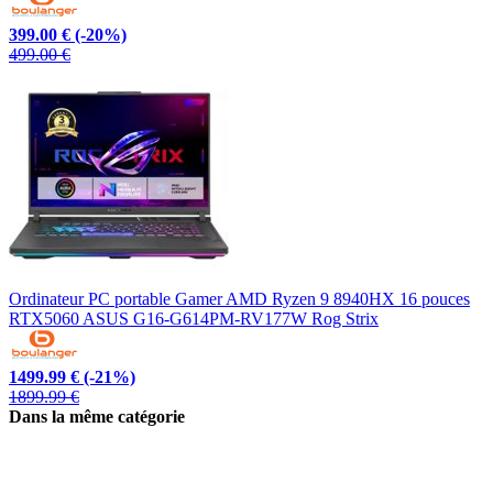
399.00 €
(-20%)
499.00 €
Ordinateur PC portable Gamer AMD Ryzen 9 8940HX 16 pouces
RTX5060 ASUS G16-G614PM-RV177W Rog Strix
1499.99 €
(-21%)
1899.99 €
Dans la même catégorie