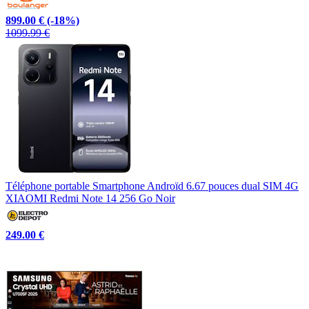
899.00 €
(-18%)
1099.99 €
Téléphone portable Smartphone Androïd 6.67 pouces dual SIM 4G
XIAOMI Redmi Note 14 256 Go Noir
249.00 €