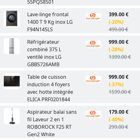
55PQS8501
Lave-linge frontal
399.00 €
1400 T 9 Kg inox LG
(-20%)
F94N14SLS
499.00 €
Réfrigérateur
999.00 €
combiné 375 L
(-28%)
ventilé inox LG
1399.00 €
GBBS726AMB
Table de cuisson
999.00 €
induction 4 foyers
(-37%)
avec hotte intégrée
1599.00 €
ELICA PRF0201844
Aspirateur balai sans
179.00 €
fil Laveur 2 en 1
(-40%)
ROBOROCK F25 RT
299.00 €
Gen2 White