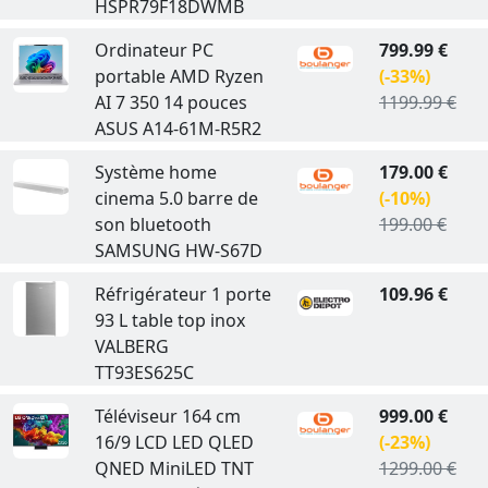
HSPR79F18DWMB
Ordinateur PC
799.99 €
portable AMD Ryzen
(-33%)
AI 7 350 14 pouces
1199.99 €
ASUS A14-61M-R5R2
Système home
179.00 €
cinema 5.0 barre de
(-10%)
son bluetooth
199.00 €
SAMSUNG HW-S67D
Réfrigérateur 1 porte
109.96 €
93 L table top inox
VALBERG
TT93ES625C
Téléviseur 164 cm
999.00 €
16/9 LCD LED QLED
(-23%)
QNED MiniLED TNT
1299.00 €