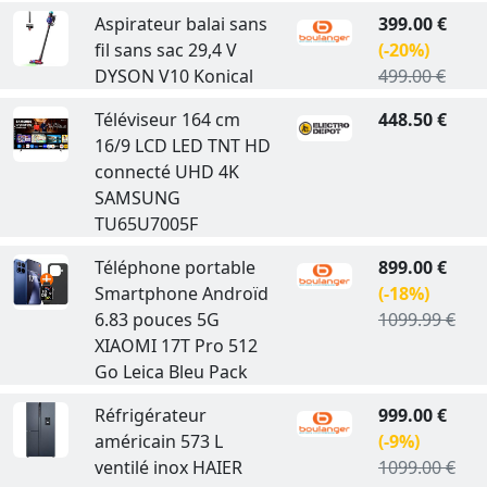
Aspirateur balai sans
399.00 €
fil sans sac 29,4 V
(-20%)
DYSON V10 Konical
499.00 €
Téléviseur 164 cm
448.50 €
16/9 LCD LED TNT HD
connecté UHD 4K
SAMSUNG
TU65U7005F
Téléphone portable
899.00 €
Smartphone Androïd
(-18%)
6.83 pouces 5G
1099.99 €
XIAOMI 17T Pro 512
Go Leica Bleu Pack
Réfrigérateur
999.00 €
américain 573 L
(-9%)
ventilé inox HAIER
1099.00 €