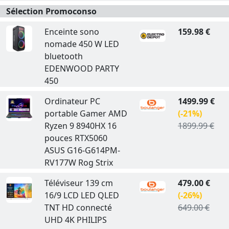
Sélection Promoconso
Enceinte sono
159.98 €
nomade 450 W LED
bluetooth
EDENWOOD PARTY
450
Ordinateur PC
1499.99 €
portable Gamer AMD
(-21%)
Ryzen 9 8940HX 16
1899.99 €
pouces RTX5060
ASUS G16-G614PM-
RV177W Rog Strix
Téléviseur 139 cm
479.00 €
16/9 LCD LED QLED
(-26%)
TNT HD connecté
649.00 €
UHD 4K PHILIPS