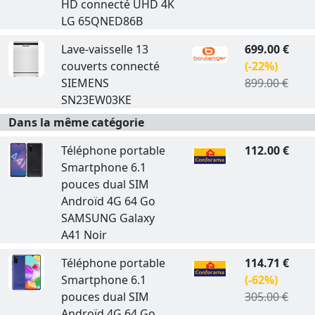
HD connecté UHD 4K
LG 65QNED86B
Lave-vaisselle 13
699.00 €
couverts connecté
(-22%)
SIEMENS
899.00 €
SN23EW03KE
Dans la même catégorie
Téléphone portable
112.00 €
Smartphone 6.1
pouces dual SIM
Androïd 4G 64 Go
SAMSUNG Galaxy
A41 Noir
Téléphone portable
114.71 €
Smartphone 6.1
(-62%)
pouces dual SIM
305.00 €
Androïd 4G 64 Go