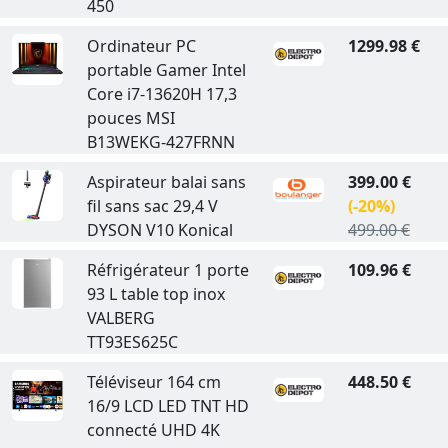
450
Ordinateur PC
1299.98 €
portable Gamer Intel
Core i7-13620H 17,3
pouces MSI
B13WEKG-427FRNN
Aspirateur balai sans
399.00 €
fil sans sac 29,4 V
(-20%)
DYSON V10 Konical
499.00 €
Réfrigérateur 1 porte
109.96 €
93 L table top inox
VALBERG
TT93ES625C
Téléviseur 164 cm
448.50 €
16/9 LCD LED TNT HD
connecté UHD 4K