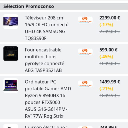
Sélection Promoconso
Téléviseur 208 cm
2299.00 €
16/9 OLED connecté
(-17%)
UHD 4K SAMSUNG
2799.00 €
TQ83S90F
Four encastrable
599.00 €
multifonctions
(-45%)
pyrolyse connecté
1099.00 €
AEG TA5PB521AB
Ordinateur PC
1499.99 €
portable Gamer AMD
(-21%)
Ryzen 9 8940HX 16
1899.99 €
pouces RTX5060
ASUS G16-G614PM-
RV177W Rog Strix
Cuisson électrique :
249.99 €