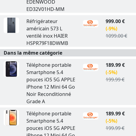
EDENWOOD
ED32V01HD-MM
Réfrigérateur
999.00 €
américain 573 L
(-9%)
ventilé inox HAIER
1099.00 €
HSPR79F18DWMB
Dans la même catégorie
Téléphone portable
189.99 €
Smartphone 5.4
(-5%)
pouces iOS 5G APPLE
199.99 €
iPhone 12 Mini 64 Go
Noir Reconditionné
Grade A
Téléphone portable
189.99 €
Smartphone 5.4
(-5%)
pouces iOS 5G APPLE
199.99 €
iPhone 12 Mini 64 Go