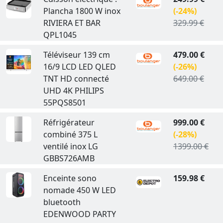
Plancha 1800 W inox
(-24%)
RIVIERA ET BAR
329.99 €
QPL1045
Téléviseur 139 cm
479.00 €
16/9 LCD LED QLED
(-26%)
TNT HD connecté
649.00 €
UHD 4K PHILIPS
55PQS8501
Réfrigérateur
999.00 €
combiné 375 L
(-28%)
ventilé inox LG
1399.00 €
GBBS726AMB
Enceinte sono
159.98 €
nomade 450 W LED
bluetooth
EDENWOOD PARTY