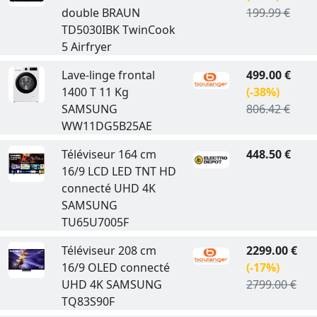
double BRAUN
199.99 €
TD5030IBK TwinCook
5 Airfryer
Lave-linge frontal
499.00 €
1400 T 11 Kg
(-38%)
SAMSUNG
806.42 €
WW11DG5B25AE
Téléviseur 164 cm
448.50 €
16/9 LCD LED TNT HD
connecté UHD 4K
SAMSUNG
TU65U7005F
Téléviseur 208 cm
2299.00 €
16/9 OLED connecté
(-17%)
UHD 4K SAMSUNG
2799.00 €
TQ83S90F