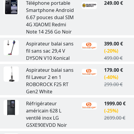
Téléphone portable
249.00 €
Smartphone Androïd
6.67 pouces dual SIM
4G XIAOMI Redmi
Note 14 256 Go Noir
Aspirateur balai sans
399.00 €
fil sans sac 29,4 V
(-20%)
DYSON V10 Konical
499.00 €
Aspirateur balai sans
179.00 €
fil Laveur 2 en 1
(-40%)
ROBOROCK F25 RT
299.00 €
Gen2 White
Réfrigérateur
1999.00 €
américain 628 L
(-25%)
ventilé inox LG
2699.00 €
GSXE90EVDD Noir