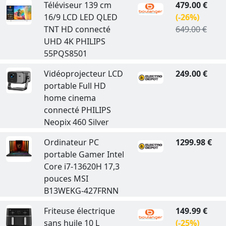
Téléviseur 139 cm
479.00 €
16/9 LCD LED QLED
(-26%)
TNT HD connecté
649.00 €
UHD 4K PHILIPS
55PQS8501
Vidéoprojecteur LCD
249.00 €
portable Full HD
home cinema
connecté PHILIPS
Neopix 460 Silver
Ordinateur PC
1299.98 €
portable Gamer Intel
Core i7-13620H 17,3
pouces MSI
B13WEKG-427FRNN
Friteuse électrique
149.99 €
sans huile 10 L
(-25%)