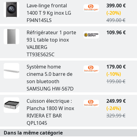
Lave-linge frontal
399.00 €
1400 T 9 Kg inox LG
(-20%)
F94N14SLS
499.00 €
Réfrigérateur 1 porte
109.96 €
93 L table top inox
VALBERG
TT93ES625C
Système home
179.00 €
cinema 5.0 barre de
(-10%)
son bluetooth
199.00 €
SAMSUNG HW-S67D
Cuisson électrique :
249.99 €
Plancha 1800 W inox
(-24%)
RIVIERA ET BAR
329.99 €
QPL1045
Dans la même catégorie