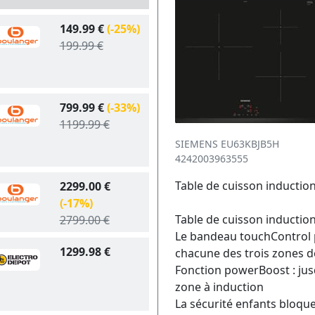
149.99 €
(-25%)
199.99 €
799.99 €
(-33%)
1199.99 €
SIEMENS EU63KBJB5H
4242003963555
Table de cuisson inducti
2299.00 €
(-17%)
Table de cuisson inductio
2799.00 €
Le bandeau touchControl 
1299.98 €
chacune des trois zones d
Fonction powerBoost : jus
zone à induction
La sécurité enfants bloque