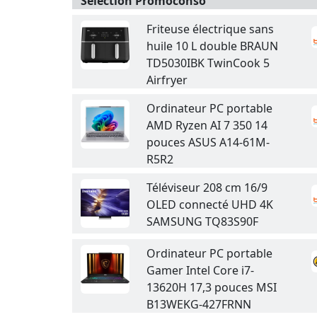
Sélection Promoconso
Friteuse électrique sans
huile 10 L double BRAUN
TD5030IBK TwinCook 5
Airfryer
Ordinateur PC portable
AMD Ryzen AI 7 350 14
pouces ASUS A14-61M-
R5R2
Téléviseur 208 cm 16/9
OLED connecté UHD 4K
SAMSUNG TQ83S90F
Ordinateur PC portable
Gamer Intel Core i7-
13620H 17,3 pouces MSI
B13WEKG-427FRNN