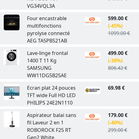
VG34VQL3A
Four encastrable
599.00 €
multifonctions
(-45%)
pyrolyse connecté
1099.00 €
AEG TA5PB521AB
Lave-linge frontal
499.00 €
1400 T 11 Kg
(-38%)
SAMSUNG
806.42 €
WW11DG5B25AE
Ecran plat 24 pouces
69.98 €
TFT wide Full HD LED
PHILIPS 24E2N1110
Aspirateur balai sans
179.00 €
fil Laveur 2 en 1
(-40%)
ROBOROCK F25 RT
299.00 €
Gen2 White