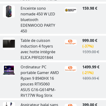
Enceinte sono
159.98 €
nomade 450 W LED
bluetooth
EDENWOOD PARTY
450
Table de cuisson
999.00 €
induction 4 foyers
(-37%)
avec hotte intégrée
1599.00 €
ELICA PRF0201844
Ordinateur PC
1499.99 €
portable Gamer AMD
(-21%)
Ryzen 9 8940HX 16
1899.99 €
pouces RTX5060
ASUS G16-G614PM-
RV177W Rog Strix
Aspirateur balai sans
399.00 €