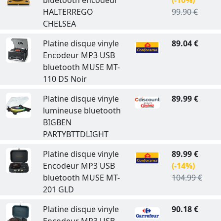
bluetooth encodeur
(-10%)
HALTERREGO
99.90 €
CHELSEA
Platine disque vinyle
89.04 €
Encodeur MP3 USB
bluetooth MUSE MT-
110 DS Noir
Platine disque vinyle
89.99 €
lumineuse bluetooth
BIGBEN
PARTYBTTDLIGHT
Platine disque vinyle
89.99 €
Encodeur MP3 USB
(-14%)
bluetooth MUSE MT-
104.99 €
201 GLD
Platine disque vinyle
90.18 €