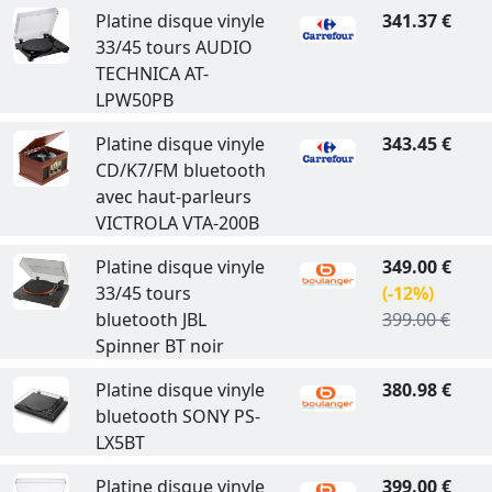
Platine disque vinyle
341.37 €
33/45 tours AUDIO
TECHNICA AT-
LPW50PB
Platine disque vinyle
343.45 €
CD/K7/FM bluetooth
avec haut-parleurs
VICTROLA VTA-200B
Platine disque vinyle
349.00 €
33/45 tours
(-12%)
bluetooth JBL
399.00 €
Spinner BT noir
Platine disque vinyle
380.98 €
bluetooth SONY PS-
LX5BT
Platine disque vinyle
399.00 €