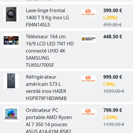
Lave-linge frontal
399.00 €
1400 T 9 Kg inox LG
(-20%)
F94N14SLS
499.00 €
Téléviseur 164 cm
448.50 €
16/9 LCD LED TNT HD
connecté UHD 4K
SAMSUNG
TU65U7005F
Réfrigérateur
999.00 €
américain 573 L
(-9%)
ventilé inox HAIER
1099.00 €
HSPR79F18DWMB
Ordinateur PC
799.99 €
portable AMD Ryzen
(-33%)
AI 7 350 14 pouces
1199.99 €
ASUS A14-61M-R5R2