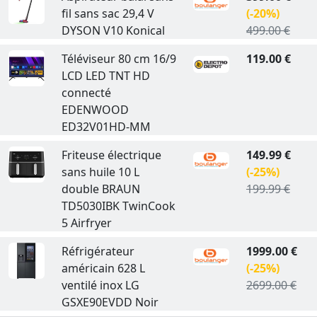
fil sans sac 29,4 V
(-20%)
DYSON V10 Konical
499.00 €
Téléviseur 80 cm 16/9
119.00 €
LCD LED TNT HD
connecté
EDENWOOD
ED32V01HD-MM
Friteuse électrique
149.99 €
sans huile 10 L
(-25%)
double BRAUN
199.99 €
TD5030IBK TwinCook
5 Airfryer
Réfrigérateur
1999.00 €
américain 628 L
(-25%)
ventilé inox LG
2699.00 €
GSXE90EVDD Noir