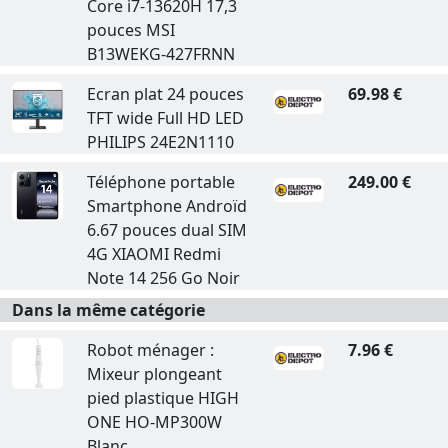
Core i7-13620H 17,3
pouces MSI
B13WEKG-427FRNN
Ecran plat 24 pouces
69.98 €
TFT wide Full HD LED
PHILIPS 24E2N1110
Téléphone portable
249.00 €
Smartphone Androïd
6.67 pouces dual SIM
4G XIAOMI Redmi
Note 14 256 Go Noir
Dans la même catégorie
Robot ménager :
7.96 €
Mixeur plongeant
pied plastique HIGH
ONE HO-MP300W
Blanc