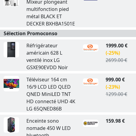
Mixeur plongeant
multifonction pied
métal BLACK ET
DECKER BXHBA1501E
Sélection Promoconso
Réfrigérateur
1999.00 €
américain 628 L
(-25%)
ventilé inox LG
2699.00 €
GSXE90EVDD Noir
Téléviseur 164 cm
999.00 €
16/9 LCD LED QLED
(-23%)
QNED MiniLED TNT
1299.00 €
HD connecté UHD 4K
LG 65QNED86B
Enceinte sono
159.98 €
nomade 450 W LED
bluetooth