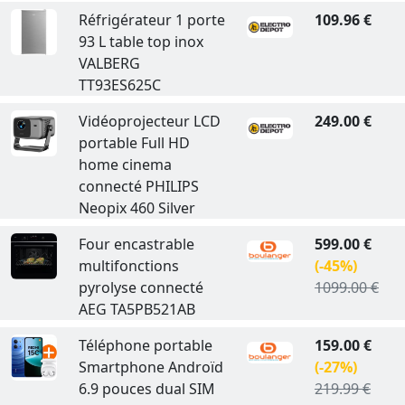
Réfrigérateur 1 porte
109.96 €
93 L table top inox
VALBERG
TT93ES625C
Vidéoprojecteur LCD
249.00 €
portable Full HD
home cinema
connecté PHILIPS
Neopix 460 Silver
Four encastrable
599.00 €
multifonctions
(-45%)
pyrolyse connecté
1099.00 €
AEG TA5PB521AB
Téléphone portable
159.00 €
Smartphone Androïd
(-27%)
6.9 pouces dual SIM
219.99 €