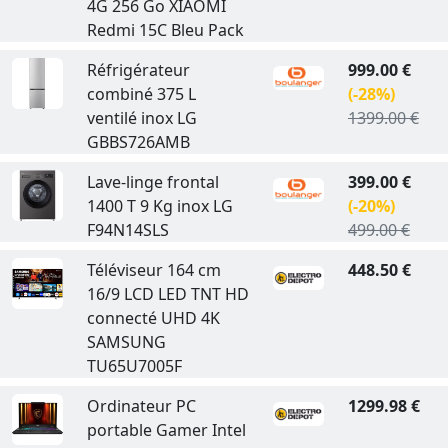
4G 256 Go XIAOMI
Redmi 15C Bleu Pack
Réfrigérateur
999.00 €
combiné 375 L
(-28%)
ventilé inox LG
1399.00 €
GBBS726AMB
Lave-linge frontal
399.00 €
1400 T 9 Kg inox LG
(-20%)
F94N14SLS
499.00 €
Téléviseur 164 cm
448.50 €
16/9 LCD LED TNT HD
connecté UHD 4K
SAMSUNG
TU65U7005F
Ordinateur PC
1299.98 €
portable Gamer Intel