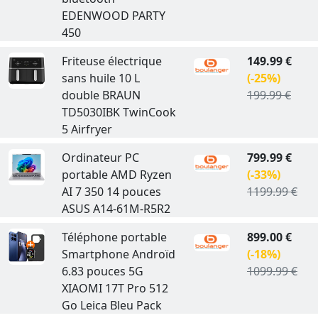
EDENWOOD PARTY
450
Friteuse électrique
149.99 €
sans huile 10 L
(-25%)
double BRAUN
199.99 €
TD5030IBK TwinCook
5 Airfryer
Ordinateur PC
799.99 €
portable AMD Ryzen
(-33%)
AI 7 350 14 pouces
1199.99 €
ASUS A14-61M-R5R2
Téléphone portable
899.00 €
Smartphone Androïd
(-18%)
6.83 pouces 5G
1099.99 €
XIAOMI 17T Pro 512
Go Leica Bleu Pack