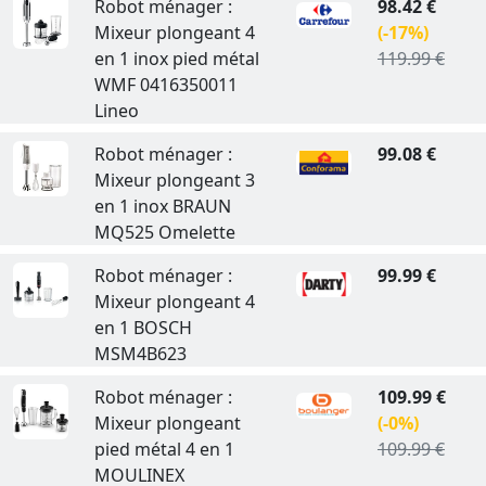
Robot ménager :
98.42 €
Mixeur plongeant 4
(-17%)
en 1 inox pied métal
119.99 €
WMF 0416350011
Lineo
Robot ménager :
99.08 €
Mixeur plongeant 3
en 1 inox BRAUN
MQ525 Omelette
Robot ménager :
99.99 €
Mixeur plongeant 4
en 1 BOSCH
MSM4B623
Robot ménager :
109.99 €
Mixeur plongeant
(-0%)
pied métal 4 en 1
109.99 €
MOULINEX