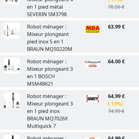
en 1 pied métal
76.56 €
SEVERIN SM3798
Robot ménager :
63.99 €
Mixeur plongeant
pied inox 5 en 1
BRAUN MQ50220M
Robot ménager :
64.00 €
Mixeur plongeant 3
en 1 BOSCH
MSM4B621
Robot ménager :
64.99 €
Mixeur plongeant 3
(-13%)
en 1 pied inox
74.99 €
BRAUN MQ7026X
Multiquick 7
Robot ménager :
64.99 €