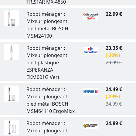
TRISTAR MX-4850
Robot ménager :
22.99 €
Mixeur plongeant
pied métal BOSCH
MSM24100
Robot ménager :
23.35 €
Mixeur plongeant
(-20%)
pied plastique
29.99 €
ESPERANZA
EKM001G Vert
Robot ménager :
24.49 €
Mixeur plongeant
(-29%)
pied métal BOSCH
34.99 €
MSM64110 ErgoMixx
Robot ménager :
24.89 €
Mixeur plongeant