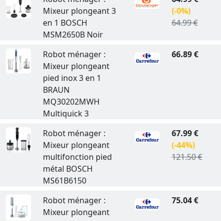
Mixeur plongeant 3
(-0%)
en 1 BOSCH
64.99 €
MSM2650B Noir
Robot ménager :
66.89 €
Mixeur plongeant
pied inox 3 en 1
BRAUN
MQ30202MWH
Multiquick 3
Robot ménager :
67.99 €
Mixeur plongeant
(-44%)
multifonction pied
121.50 €
métal BOSCH
MS61B6150
Robot ménager :
75.04 €
Mixeur plongeant