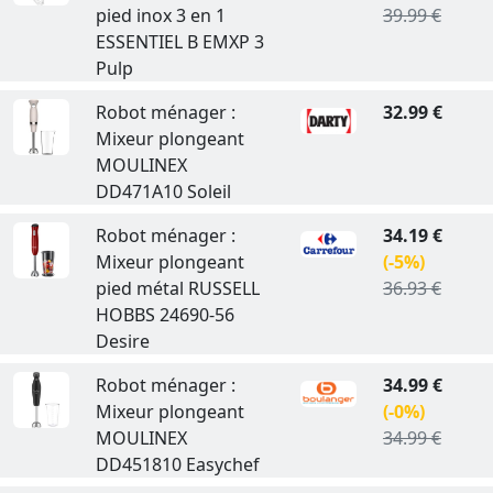
pied inox 3 en 1
39.99 €
ESSENTIEL B EMXP 3
Pulp
Robot ménager :
32.99 €
Mixeur plongeant
MOULINEX
DD471A10 Soleil
Robot ménager :
34.19 €
Mixeur plongeant
(-5%)
pied métal RUSSELL
36.93 €
HOBBS 24690-56
Desire
Robot ménager :
34.99 €
Mixeur plongeant
(-0%)
MOULINEX
34.99 €
DD451810 Easychef