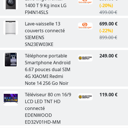
1400 T 9 Kg inox LG
(-20%)
F94N14SLS
499.00 €
Lave-vaisselle 13
699.00 €
couverts connecté
(-22%)
SIEMENS
899.00 €
SN23EW03KE
Téléphone portable
249.00 €
Smartphone Androïd
6.67 pouces dual SIM
4G XIAOMI Redmi
Note 14 256 Go Noir
Téléviseur 80 cm 16/9
119.00 €
LCD LED TNT HD
connecté
EDENWOOD
ED32V01HD-MM