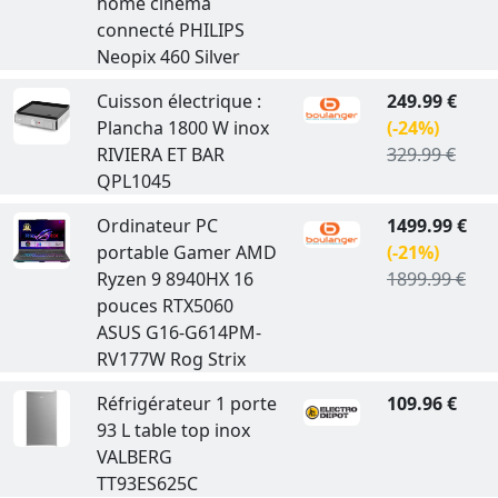
home cinema
connecté PHILIPS
Neopix 460 Silver
Cuisson électrique :
249.99 €
Plancha 1800 W inox
(-24%)
RIVIERA ET BAR
329.99 €
QPL1045
Ordinateur PC
1499.99 €
portable Gamer AMD
(-21%)
Ryzen 9 8940HX 16
1899.99 €
pouces RTX5060
ASUS G16-G614PM-
RV177W Rog Strix
Réfrigérateur 1 porte
109.96 €
93 L table top inox
VALBERG
TT93ES625C