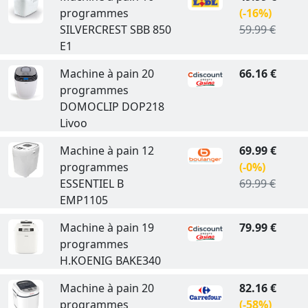
programmes
(-16%)
SILVERCREST SBB 850
59.99 €
E1
Machine à pain 20
66.16 €
programmes
DOMOCLIP DOP218
Livoo
Machine à pain 12
69.99 €
programmes
(-0%)
ESSENTIEL B
69.99 €
EMP1105
Machine à pain 19
79.99 €
programmes
H.KOENIG BAKE340
Machine à pain 20
82.16 €
programmes
(-58%)