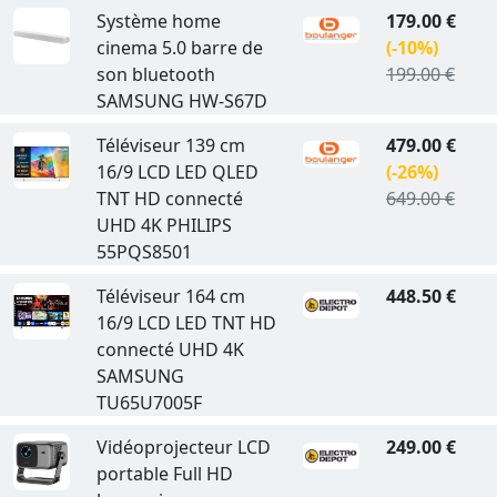
Système home
179.00 €
cinema 5.0 barre de
(-10%)
son bluetooth
199.00 €
SAMSUNG HW-S67D
Téléviseur 139 cm
479.00 €
16/9 LCD LED QLED
(-26%)
TNT HD connecté
649.00 €
UHD 4K PHILIPS
55PQS8501
Téléviseur 164 cm
448.50 €
16/9 LCD LED TNT HD
connecté UHD 4K
SAMSUNG
TU65U7005F
Vidéoprojecteur LCD
249.00 €
portable Full HD