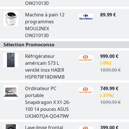
OW210130
Machine à pain 12
89.99 €
programmes
MOULINEX
OW210130
Sélection Promoconso
Réfrigérateur
999.00 €
américain 573 L
(-9%)
ventilé inox HAIER
1099.00 €
HSPR79F18DWMB
Ordinateur PC
749.99 €
portable
(-31%)
Snapdragon X X1-26-
1099.99 €
100 14 pouces ASUS
UX3407QA-QD479W
Lave-linge frontal
399.00 €