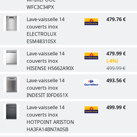
WFC3C34PX
Lave-vaisselle 14
479.76 €
couverts inox
ELECTROLUX
ESM48310SX
Lave-vaisselle 14
479.99 €
couverts inox
(-4%)
HISENSE HS662A90X
499.99 €
Lave-vaisselle 14
493.56 €
couverts inox
INDESIT I0FD651X
Lave-vaisselle 14
499.99 €
couverts inox
HOTPOINT ARISTON
HA3FA14BN7A0SB