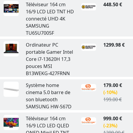
Téléviseur 164 cm
448.50 €
16/9 LCD LED TNT HD
connecté UHD 4K
SAMSUNG
TU65U7005F
Ordinateur PC
1299.98 €
portable Gamer Intel
Core i7-13620H 17,3
pouces MSI
B13WEKG-427FRNN
Système home
179.00 €
cinema 5.0 barre de
(-10%)
son bluetooth
199.00 €
SAMSUNG HW-S67D
Téléviseur 164 cm
999.00 €
16/9 LCD LED QLED
(-23%)
QNED MiniLED TNT
1299.00 €