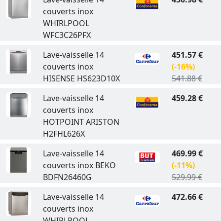
couverts inox
WHIRLPOOL
WFC3C26PFX
Lave-vaisselle 14
451.57 €
couverts inox
(-16%)
HISENSE HS623D10X
541.88 €
Lave-vaisselle 14
459.28 €
couverts inox
HOTPOINT ARISTON
H2FHL626X
Lave-vaisselle 14
469.99 €
couverts inox BEKO
(-11%)
BDFN26460G
529.99 €
Lave-vaisselle 14
472.66 €
couverts inox
WHIRLPOOL