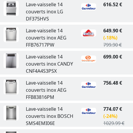
Lave-vaisselle 14
616.52 €
couverts inox LG
DF375HVS
Lave-vaisselle 14
649.90 €
couverts inox AEG
(-18%)
FFB76717PW
799.90 €
Lave-vaisselle 14
699.00 €
couverts inox CANDY
CNF4A4S3PSX
Lave-vaisselle 14
756.48 €
couverts inox AEG
FFB83816PM
Lave-vaisselle 14
774.07 €
couverts inox BOSCH
(-24%)
SMS4EMI06E
1029.99 €