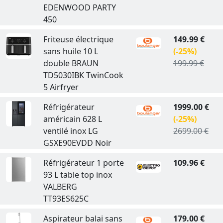
EDENWOOD PARTY
450
Friteuse électrique
149.99 €
sans huile 10 L
(-25%)
double BRAUN
199.99 €
TD5030IBK TwinCook
5 Airfryer
Réfrigérateur
1999.00 €
américain 628 L
(-25%)
ventilé inox LG
2699.00 €
GSXE90EVDD Noir
Réfrigérateur 1 porte
109.96 €
93 L table top inox
VALBERG
TT93ES625C
Aspirateur balai sans
179.00 €