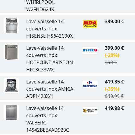
WHIRLPOOL
W2FHD624X
Lave-vaisselle 14
399.00 €
couverts inox
HISENSE HS642C90X
Lave-vaisselle 14
399.00 €
couverts inox
(-20%)
HOTPOINT ARISTON
499 €
HFC3C33WX
Lave-vaisselle 14
419.35 €
couverts inox AMICA
(-35%)
ADF1423X/1
649.99 €
Lave-vaisselle 14
419.98 €
couverts inox
VALBERG
14S42BEBXAD929C