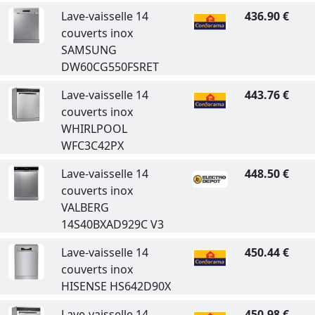
Lave-vaisselle 14
436.90 €
couverts inox
SAMSUNG
DW60CG550FSRET
Lave-vaisselle 14
443.76 €
couverts inox
WHIRLPOOL
WFC3C42PX
Lave-vaisselle 14
448.50 €
couverts inox
VALBERG
14S40BXAD929C V3
Lave-vaisselle 14
450.44 €
couverts inox
HISENSE HS642D90X
Lave-vaisselle 14
450.98 €