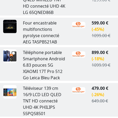
HD connecté UHD 4K
LG 65QNED86B
Four encastrable
599.00 €
multifonctions
(-45%)
pyrolyse connecté
1099.00 €
AEG TA5PB521AB
Téléphone portable
899.00 €
Smartphone Androïd
(-18%)
6.83 pouces 5G
1099.99 €
XIAOMI 17T Pro 512
Go Leica Bleu Pack
Téléviseur 139 cm
479.00 €
16/9 LCD LED QLED
(-26%)
TNT HD connecté
649.00 €
UHD 4K PHILIPS
55PQS8501