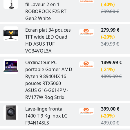
fil Laveur 2 en 1
(-40%)
ROBOROCK F25 RT
299.00 €
Gen2 White
Ecran plat 34 pouces
279.99 €
TFT wide LED Quad
(-20%)
HD ASUS TUF
349.99 €
VG34VQL3A
Ordinateur PC
1499.99 €
portable Gamer AMD
(-21%)
Ryzen 9 8940HX 16
1899.99 €
pouces RTX5060
ASUS G16-G614PM-
RV177W Rog Strix
Lave-linge frontal
399.00 €
1400 T 9 Kg inox LG
(-20%)
F94N14SLS
499.00 €