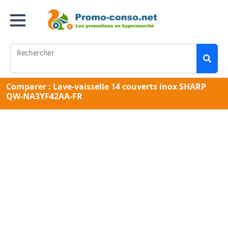
Rechercher
Comparer : Lave-vaisselle 14 couverts inox SHARP
QW-NA3YF42AA-FR