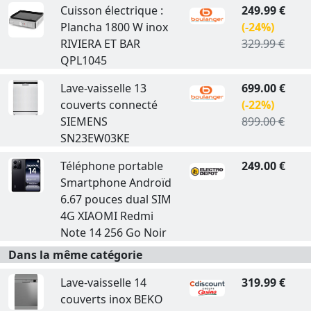
Cuisson électrique :
249.99 €
Plancha 1800 W inox
(-24%)
RIVIERA ET BAR
329.99 €
QPL1045
Lave-vaisselle 13
699.00 €
couverts connecté
(-22%)
SIEMENS
899.00 €
SN23EW03KE
Téléphone portable
249.00 €
Smartphone Androïd
6.67 pouces dual SIM
4G XIAOMI Redmi
Note 14 256 Go Noir
Dans la même catégorie
Lave-vaisselle 14
319.99 €
couverts inox BEKO