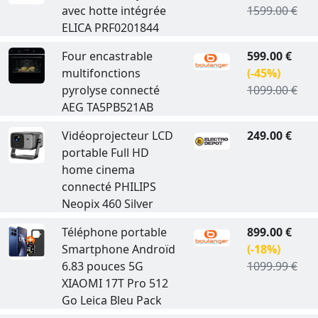
avec hotte intégrée
1599.00 €
ELICA PRF0201844
Four encastrable
599.00 €
multifonctions
(-45%)
pyrolyse connecté
1099.00 €
AEG TA5PB521AB
Vidéoprojecteur LCD
249.00 €
portable Full HD
home cinema
connecté PHILIPS
Neopix 460 Silver
Téléphone portable
899.00 €
Smartphone Androïd
(-18%)
6.83 pouces 5G
1099.99 €
XIAOMI 17T Pro 512
Go Leica Bleu Pack