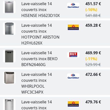
Lave-vaisselle 14
451.57 €
couverts inox
(-16%)
HISENSE HS623D10X
541.88 €
Lave-vaisselle 14
459.28 €
couverts inox
HOTPOINT ARISTON
H2FHL626X
Lave-vaisselle 14
469.99 €
couverts inox BEKO
(-11%)
BDFN26460G
529.99 €
Lave-vaisselle 14
472.66 €
couverts inox
WHIRLPOOL
WFC3C34PX
Lave-vaisselle 14
479.76 €
couverts inox