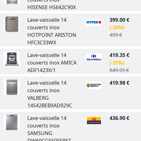
HISENSE HS642C90X
Lave-vaisselle 14
399.00 €
couverts inox
(-20%)
HOTPOINT ARISTON
499 €
HFC3C33WX
Lave-vaisselle 14
419.35 €
couverts inox AMICA
(-35%)
ADF1423X/1
649.99 €
Lave-vaisselle 14
419.98 €
couverts inox
VALBERG
14S42BEBXAD929C
Lave-vaisselle 14
436.90 €
couverts inox
SAMSUNG
DW60CG550FSRET