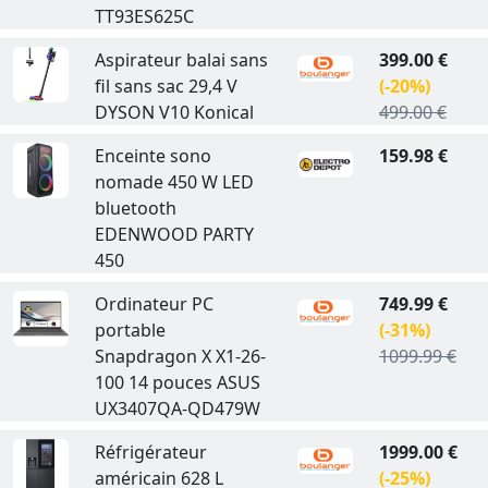
TT93ES625C
Aspirateur balai sans
399.00 €
fil sans sac 29,4 V
(-20%)
DYSON V10 Konical
499.00 €
Enceinte sono
159.98 €
nomade 450 W LED
bluetooth
EDENWOOD PARTY
450
Ordinateur PC
749.99 €
portable
(-31%)
Snapdragon X X1-26-
1099.99 €
100 14 pouces ASUS
UX3407QA-QD479W
Réfrigérateur
1999.00 €
américain 628 L
(-25%)