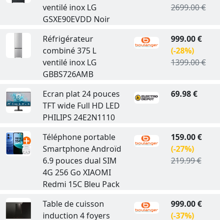
ventilé inox LG
2699.00 €
GSXE90EVDD Noir
Réfrigérateur
999.00 €
combiné 375 L
(-28%)
ventilé inox LG
1399.00 €
GBBS726AMB
Ecran plat 24 pouces
69.98 €
TFT wide Full HD LED
PHILIPS 24E2N1110
Téléphone portable
159.00 €
Smartphone Androïd
(-27%)
6.9 pouces dual SIM
219.99 €
4G 256 Go XIAOMI
Redmi 15C Bleu Pack
Table de cuisson
999.00 €
induction 4 foyers
(-37%)