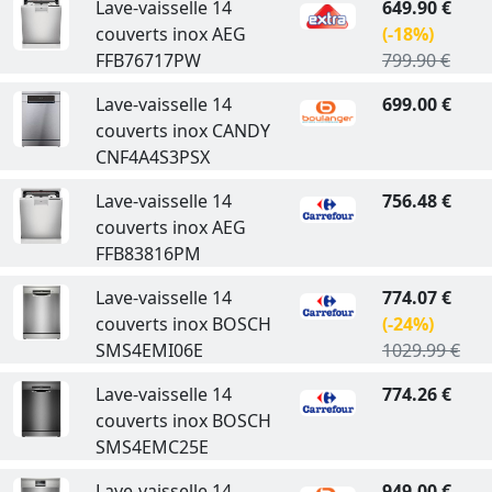
Lave-vaisselle 14
649.90 €
couverts inox AEG
(-18%)
FFB76717PW
799.90 €
Lave-vaisselle 14
699.00 €
couverts inox CANDY
CNF4A4S3PSX
Lave-vaisselle 14
756.48 €
couverts inox AEG
FFB83816PM
Lave-vaisselle 14
774.07 €
couverts inox BOSCH
(-24%)
SMS4EMI06E
1029.99 €
Lave-vaisselle 14
774.26 €
couverts inox BOSCH
SMS4EMC25E
Lave-vaisselle 14
949.00 €