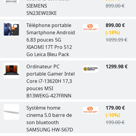
SIEMENS
899.00 €
SN23EW03KE
Téléphone portable
899.00 €
Smartphone Androïd
(-18%)
6.83 pouces 5G
1099.99 €
XIAOMI 17T Pro 512
Go Leica Bleu Pack
Ordinateur PC
1299.98 €
portable Gamer Intel
Core i7-13620H 17,3
pouces MSI
B13WEKG-427FRNN
Système home
179.00 €
cinema 5.0 barre de
(-10%)
son bluetooth
199.00 €
SAMSUNG HW-S67D