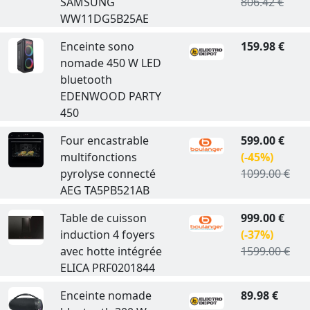
SAMSUNG
806.42 €
WW11DG5B25AE
Enceinte sono
159.98 €
nomade 450 W LED
bluetooth
EDENWOOD PARTY
450
Four encastrable
599.00 €
multifonctions
(-45%)
pyrolyse connecté
1099.00 €
AEG TA5PB521AB
Table de cuisson
999.00 €
induction 4 foyers
(-37%)
avec hotte intégrée
1599.00 €
ELICA PRF0201844
Enceinte nomade
89.98 €