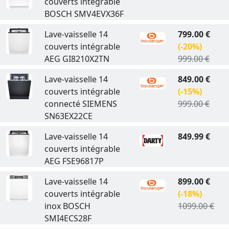
couverts intégrable
BOSCH SMV4EVX36F
Lave-vaisselle 14
799.00 €
couverts intégrable
(-20%)
AEG GI8210X2TN
999.00 €
Lave-vaisselle 14
849.00 €
couverts intégrable
(-15%)
connecté SIEMENS
999.00 €
SN63EX22CE
Lave-vaisselle 14
849.99 €
couverts intégrable
AEG FSE96817P
Lave-vaisselle 14
899.00 €
couverts intégrable
(-18%)
inox BOSCH
1099.00 €
SMI4ECS28F