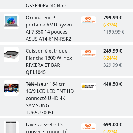
GSXE90EVDD Noir
Ordinateur PC
799.99 €
portable AMD Ryzen
(-33%)
AI 7 350 14 pouces
1199.99 €
ASUS A14-61M-R5R2
Cuisson électrique :
249.99 €
Plancha 1800 W inox
(-24%)
RIVIERA ET BAR
329.99 €
QPL1045
Téléviseur 164 cm
448.50 €
16/9 LCD LED TNT HD
connecté UHD 4K
SAMSUNG
TU65U7005F
Lave-vaisselle 13
699.00 €
couverts connecté
(-22%)