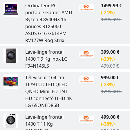
Ordinateur PC
1499.99 €
portable Gamer AMD
(-21%)
Ryzen 9 8940HX 16
1899.99 €
pouces RTX5060
ASUS G16-G614PM-
RV177W Rog Strix
Lave-linge frontal
399.00 €
1400 T 9 Kg inox LG
(-20%)
F94N14SLS
499.00 €
Téléviseur 164 cm
999.00 €
16/9 LCD LED QLED
(-23%)
QNED MiniLED TNT
1299.00 €
HD connecté UHD 4K
LG 65QNED86B
Lave-linge frontal
499.00 €
1400 T 11 Kg
(-38%)