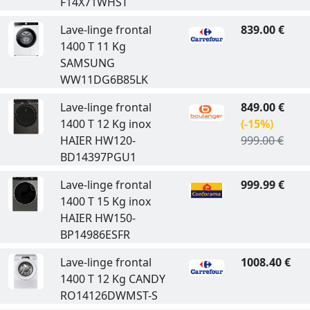
F14X71WHST
Lave-linge frontal
839.00 €
1400 T 11 Kg
SAMSUNG
WW11DG6B85LK
Lave-linge frontal
849.00 €
1400 T 12 Kg inox
(-15%)
HAIER HW120-
999.00 €
BD14397PGU1
Lave-linge frontal
999.99 €
1400 T 15 Kg inox
HAIER HW150-
BP14986ESFR
Lave-linge frontal
1008.40 €
1400 T 12 Kg CANDY
RO14126DWMST-S