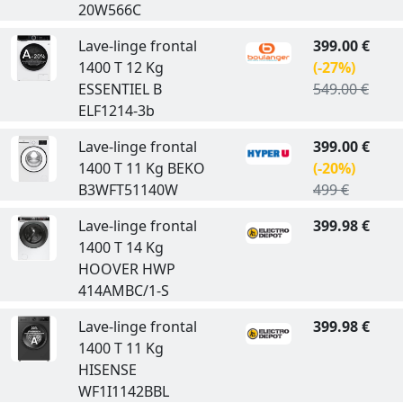
20W566C
Lave-linge frontal
399.00 €
1400 T 12 Kg
(-27%)
ESSENTIEL B
549.00 €
ELF1214-3b
Lave-linge frontal
399.00 €
1400 T 11 Kg BEKO
(-20%)
B3WFT51140W
499 €
Lave-linge frontal
399.98 €
1400 T 14 Kg
HOOVER HWP
414AMBC/1-S
Lave-linge frontal
399.98 €
1400 T 11 Kg
HISENSE
WF1I1142BBL