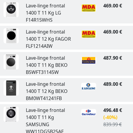
Lave-linge frontal
469.00 €
1400 T 11 Kg LG
F14R15WHS
Lave-linge frontal
469.00 €
1400 T 12 Kg FAGOR
FLF1214AIW
Lave-linge frontal
487.90 €
1400 T 11 Kg BEKO
B5WFT31145W
Lave-linge frontal
489.00 €
1400 T 12 Kg BEKO
BM0WT41241FB
Lave-linge frontal
496.48 €
1400 T 11 Kg
(-40%)
SAMSUNG
839.99 €
WW11DG5B25AE