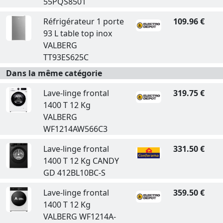
55PQS8501
Réfrigérateur 1 porte
109.96 €
93 L table top inox
VALBERG
TT93ES625C
Dans la même catégorie
Lave-linge frontal
319.75 €
1400 T 12 Kg
VALBERG
WF1214AW566C3
Lave-linge frontal
331.50 €
1400 T 12 Kg CANDY
GD 412BL10BC-S
Lave-linge frontal
359.50 €
1400 T 12 Kg
VALBERG WF1214A-