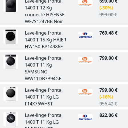
Lave-linge frontal
699.00 €
1400 T 12 Kg
(-30%)
connecté HISENSE
999.00 €
WF7S1247BB Noir
Lave-linge frontal
769.48 €
1400 T 15 Kg HAIER
HW150-BP14986E
Lave-linge frontal
799.00 €
1400 T 11 Kg
SAMSUNG
WW11DB7B94GE
Lave-linge frontal
799.00 €
1400 T 11 Kg LG
(-16%)
F14X76WHST
956.42 €
Lave-linge frontal
822.06 €
1400 T 11 Kg LG