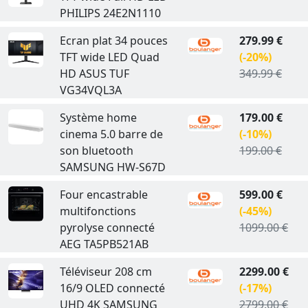
PHILIPS 24E2N1110
Ecran plat 34 pouces
279.99 €
TFT wide LED Quad
(-20%)
HD ASUS TUF
349.99 €
VG34VQL3A
Système home
179.00 €
cinema 5.0 barre de
(-10%)
son bluetooth
199.00 €
SAMSUNG HW-S67D
Four encastrable
599.00 €
multifonctions
(-45%)
pyrolyse connecté
1099.00 €
AEG TA5PB521AB
Téléviseur 208 cm
2299.00 €
16/9 OLED connecté
(-17%)
UHD 4K SAMSUNG
2799.00 €