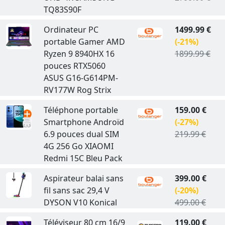
TQ83S90F
Ordinateur PC
1499.99 €
portable Gamer AMD
(-21%)
Ryzen 9 8940HX 16
1899.99 €
pouces RTX5060
ASUS G16-G614PM-
RV177W Rog Strix
Téléphone portable
159.00 €
Smartphone Androïd
(-27%)
6.9 pouces dual SIM
219.99 €
4G 256 Go XIAOMI
Redmi 15C Bleu Pack
Aspirateur balai sans
399.00 €
fil sans sac 29,4 V
(-20%)
DYSON V10 Konical
499.00 €
Téléviseur 80 cm 16/9
119.00 €