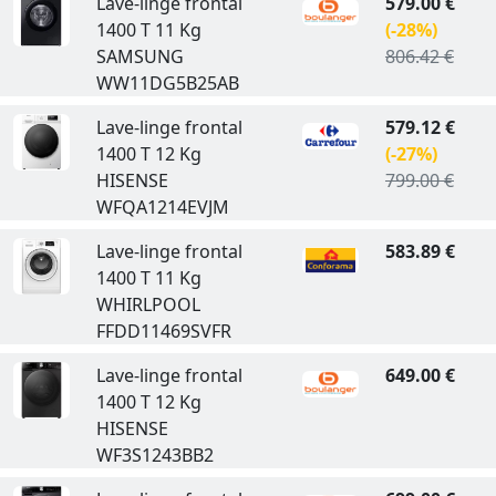
Lave-linge frontal
579.00 €
1400 T 11 Kg
(-28%)
SAMSUNG
806.42 €
WW11DG5B25AB
Lave-linge frontal
579.12 €
1400 T 12 Kg
(-27%)
HISENSE
799.00 €
WFQA1214EVJM
Lave-linge frontal
583.89 €
1400 T 11 Kg
WHIRLPOOL
FFDD11469SVFR
Lave-linge frontal
649.00 €
1400 T 12 Kg
HISENSE
WF3S1243BB2