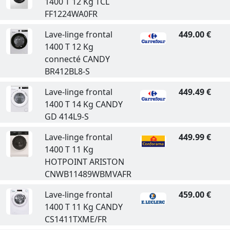
1400 T 12 Kg TCL
FF1224WA0FR
Lave-linge frontal
449.00 €
1400 T 12 Kg
connecté CANDY
BR412BL8-S
Lave-linge frontal
449.49 €
1400 T 14 Kg CANDY
GD 414L9-S
Lave-linge frontal
449.99 €
1400 T 11 Kg
HOTPOINT ARISTON
CNWB11489WBMVAFR
Lave-linge frontal
459.00 €
1400 T 11 Kg CANDY
CS1411TXME/FR