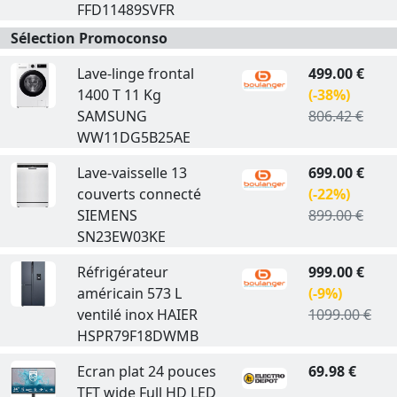
FFD11489SVFR
Sélection Promoconso
Lave-linge frontal
499.00 €
1400 T 11 Kg
(-38%)
SAMSUNG
806.42 €
WW11DG5B25AE
Lave-vaisselle 13
699.00 €
couverts connecté
(-22%)
SIEMENS
899.00 €
SN23EW03KE
Réfrigérateur
999.00 €
américain 573 L
(-9%)
ventilé inox HAIER
1099.00 €
HSPR79F18DWMB
Ecran plat 24 pouces
69.98 €
TFT wide Full HD LED