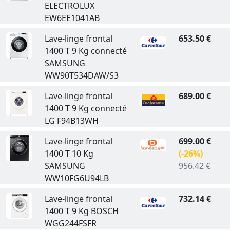
ELECTROLUX
EW6EE1041AB
Lave-linge frontal
653.50 €
1400 T 9 Kg connecté
SAMSUNG
WW90T534DAW/S3
Lave-linge frontal
689.00 €
1400 T 9 Kg connecté
LG F94B13WH
Lave-linge frontal
699.00 €
1400 T 10 Kg
(-26%)
SAMSUNG
956.42 €
WW10FG6U94LB
Lave-linge frontal
732.14 €
1400 T 9 Kg BOSCH
WGG244FSFR