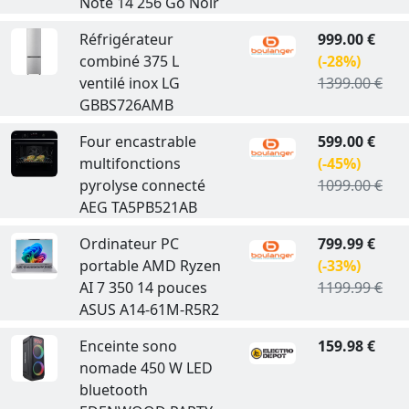
Note 14 256 Go Noir
Réfrigérateur
999.00 €
combiné 375 L
(-28%)
ventilé inox LG
1399.00 €
GBBS726AMB
Four encastrable
599.00 €
multifonctions
(-45%)
pyrolyse connecté
1099.00 €
AEG TA5PB521AB
Ordinateur PC
799.99 €
portable AMD Ryzen
(-33%)
AI 7 350 14 pouces
1199.99 €
ASUS A14-61M-R5R2
Enceinte sono
159.98 €
nomade 450 W LED
bluetooth