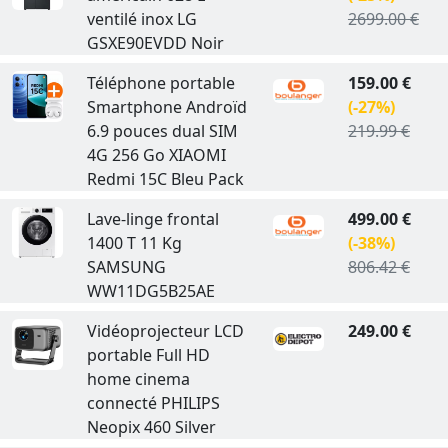
ventilé inox LG
2699.00 €
GSXE90EVDD Noir
Téléphone portable
159.00 €
Smartphone Androïd
(-27%)
6.9 pouces dual SIM
219.99 €
4G 256 Go XIAOMI
Redmi 15C Bleu Pack
Lave-linge frontal
499.00 €
1400 T 11 Kg
(-38%)
SAMSUNG
806.42 €
WW11DG5B25AE
Vidéoprojecteur LCD
249.00 €
portable Full HD
home cinema
connecté PHILIPS
Neopix 460 Silver