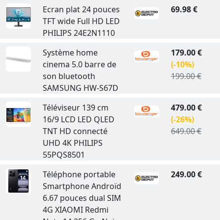
Ecran plat 24 pouces
69.98 €
TFT wide Full HD LED
PHILIPS 24E2N1110
Système home
179.00 €
cinema 5.0 barre de
(-10%)
son bluetooth
199.00 €
SAMSUNG HW-S67D
Téléviseur 139 cm
479.00 €
16/9 LCD LED QLED
(-26%)
TNT HD connecté
649.00 €
UHD 4K PHILIPS
55PQS8501
Téléphone portable
249.00 €
Smartphone Androïd
6.67 pouces dual SIM
4G XIAOMI Redmi