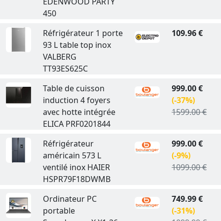
EDENWOOD PARTY
450
Réfrigérateur 1 porte
109.96 €
93 L table top inox
VALBERG
TT93ES625C
Table de cuisson
999.00 €
induction 4 foyers
(-37%)
avec hotte intégrée
1599.00 €
ELICA PRF0201844
Réfrigérateur
999.00 €
américain 573 L
(-9%)
ventilé inox HAIER
1099.00 €
HSPR79F18DWMB
Ordinateur PC
749.99 €
portable
(-31%)