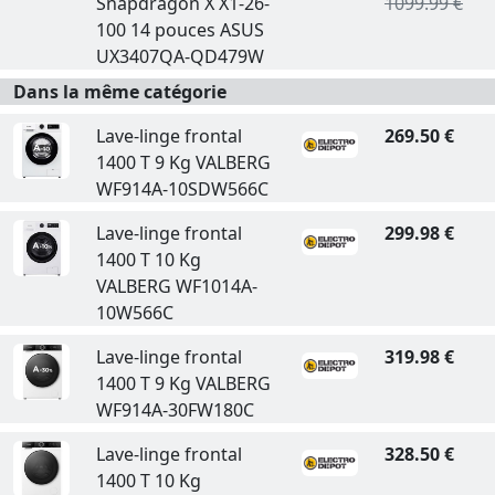
Snapdragon X X1-26-
1099.99 €
100 14 pouces ASUS
UX3407QA-QD479W
Dans la même catégorie
Lave-linge frontal
269.50 €
1400 T 9 Kg VALBERG
WF914A-10SDW566C
Lave-linge frontal
299.98 €
1400 T 10 Kg
VALBERG WF1014A-
10W566C
Lave-linge frontal
319.98 €
1400 T 9 Kg VALBERG
WF914A-30FW180C
Lave-linge frontal
328.50 €
1400 T 10 Kg