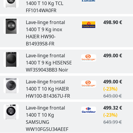
1400 T 10 Kg TCL
FF1014WA0FR
Lave-linge frontal
498.90 €
1400 T 9 Kg inox
HAIER HW90-
B14939S8-FR
Lave-linge frontal
499.00 €
1400 T 9 Kg HISENSE
WF3S9043BB3 Noir
Lave-linge frontal
499.00 €
1400 T 10 Kg HAIER
(-23%)
HW100-B14367U-FR
649.00 €
Lave-linge frontal
499.32 €
1400 T 10 Kg
(-23%)
SAMSUNG
649.99 €
WW10FG5U34AEEF