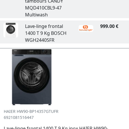
tambours CANDY
MQD410CBL9-47
Multiwash
Lave-linge frontal
999.00 €
1400 T 9 Kg BOSCH
WGH2440SFR
HAIER HW90-BP14357GTUFR
6921081516447
Lave-linge frontal 1400 T 9 Kg inox HAIER HW90-