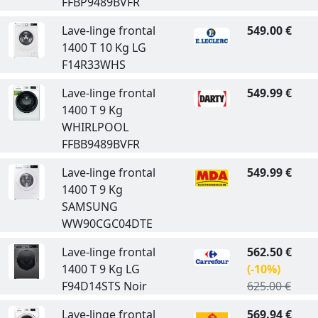
FFBP9489BVFR
Lave-linge frontal
549.00 €
1400 T 10 Kg LG
F14R33WHS
Lave-linge frontal
549.99 €
1400 T 9 Kg
WHIRLPOOL
FFBB9489BVFR
Lave-linge frontal
549.99 €
1400 T 9 Kg
SAMSUNG
WW90CGC04DTE
Lave-linge frontal
562.50 €
1400 T 9 Kg LG
(-10%)
F94D14STS Noir
625.00 €
Lave-linge frontal
569.94 €