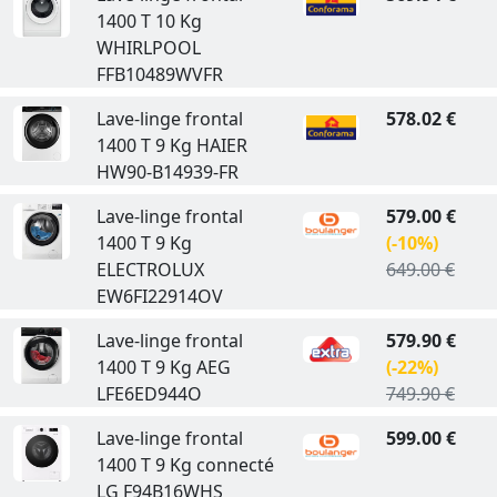
1400 T 10 Kg
WHIRLPOOL
FFB10489WVFR
Lave-linge frontal
578.02 €
1400 T 9 Kg HAIER
HW90-B14939-FR
Lave-linge frontal
579.00 €
1400 T 9 Kg
(-10%)
ELECTROLUX
649.00 €
EW6FI22914OV
Lave-linge frontal
579.90 €
1400 T 9 Kg AEG
(-22%)
LFE6ED944O
749.90 €
Lave-linge frontal
599.00 €
1400 T 9 Kg connecté
LG F94B16WHS