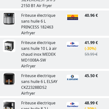
2150 B1 Air Fryer
Friteuse électrique
40.96 €
sans huile 6 L
PRINCESS 182463
Airfryer
Friteuse électrique
41.99 €
sans huile 10 L à air
(-30%)
chaud inox MEDEK
59.99 €
MD1008A-SW
AirFryer
Friteuse électrique
45.50 €
sans huile 6 L ELSAY
CKZ2328BDS2
Airfryer
Friteuse électrique
48.99 €
sans huile 8,2 L
(-30%)