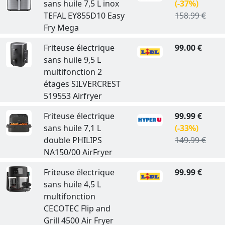
sans huile 7,5 L inox
(-37%)
TEFAL EY855D10 Easy
158.99 €
Fry Mega
Friteuse électrique
99.00 €
sans huile 9,5 L
multifonction 2
étages SILVERCREST
519553 Airfryer
Friteuse électrique
99.99 €
sans huile 7,1 L
(-33%)
double PHILIPS
149.99 €
NA150/00 AirFryer
Friteuse électrique
99.99 €
sans huile 4,5 L
multifonction
CECOTEC Flip and
Grill 4500 Air Fryer