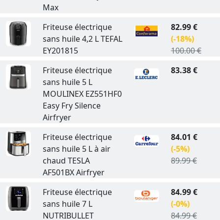
Max
Friteuse électrique
82.99 €
sans huile 4,2 L TEFAL
(-18%)
EY201815
100.00 €
Friteuse électrique
83.38 €
sans huile 5 L
MOULINEX EZ551HF0
Easy Fry Silence
Airfryer
Friteuse électrique
84.01 €
sans huile 5 L à air
(-5%)
chaud TESLA
89.99 €
AF501BX Airfryer
Friteuse électrique
84.99 €
sans huile 7 L
(-0%)
NUTRIBULLET
84.99 €