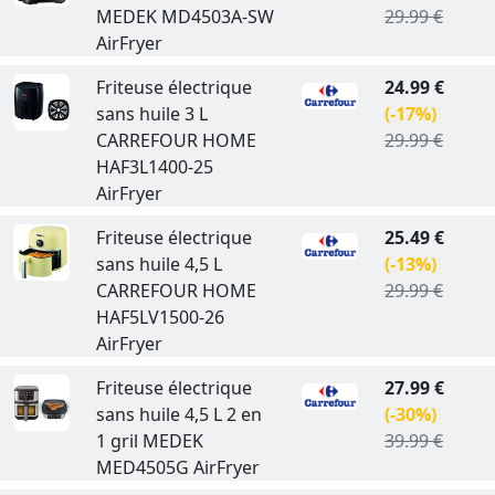
MEDEK MD4503A-SW
29.99 €
AirFryer
Friteuse électrique
24.99 €
sans huile 3 L
(-17%)
CARREFOUR HOME
29.99 €
HAF3L1400-25
AirFryer
Friteuse électrique
25.49 €
sans huile 4,5 L
(-13%)
CARREFOUR HOME
29.99 €
HAF5LV1500-26
AirFryer
Friteuse électrique
27.99 €
sans huile 4,5 L 2 en
(-30%)
1 gril MEDEK
39.99 €
MED4505G AirFryer