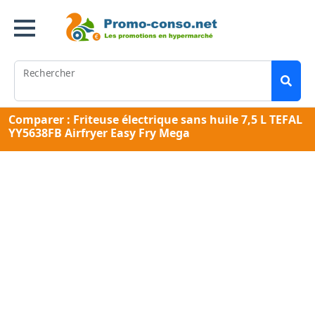
Rechercher
Comparer : Friteuse électrique sans huile 7,5 L TEFAL
YY5638FB Airfryer Easy Fry Mega