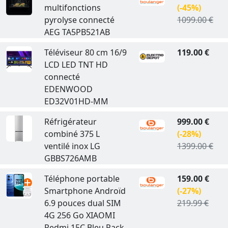
multifonctions
(-45%)
pyrolyse connecté
1099.00 €
AEG TA5PB521AB
Téléviseur 80 cm 16/9
119.00 €
LCD LED TNT HD
connecté
EDENWOOD
ED32V01HD-MM
Réfrigérateur
999.00 €
combiné 375 L
(-28%)
ventilé inox LG
1399.00 €
GBBS726AMB
Téléphone portable
159.00 €
Smartphone Androïd
(-27%)
6.9 pouces dual SIM
219.99 €
4G 256 Go XIAOMI
Redmi 15C Bleu Pack