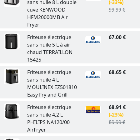
sans huile 8 L double
(-33%)
cuve KENWOOD
99.99 €
HFM20000MB Air
Fryer
Friteuse électrique
67.00 €
sans huile 5 L à air
chaud TERRAILLON
15425
Friteuse électrique
68.65 €
sans huile 4 L
MOULINEX EZ501810
Easy Fry and Grill
Friteuse électrique
68.91 €
sans huile 4,2 L
(-23%)
PHILIPS NA120/00
89.99 €
AirFryer