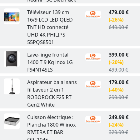
Téléviseur 139 cm
479.00 €
16/9 LCD LED QLED
(-26%)
TNT HD connecté
649.00 €
UHD 4K PHILIPS
55PQS8501
Lave-linge frontal
399.00 €
1400 T 9 Kg inox LG
(-20%)
F94N14SLS
499.00 €
Aspirateur balai sans
179.00 €
fil Laveur 2 en 1
(-40%)
ROBOROCK F25 RT
299.00 €
Gen2 White
Cuisson électrique :
249.99 €
Plancha 1800 W inox
(-24%)
RIVIERA ET BAR
329.99 €
QPL1045