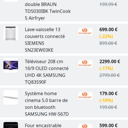
double BRAUN
199.99 €
TD5030IBK TwinCook
5 Airfryer
Lave-vaisselle 13
699.00 €
couverts connecté
(-22%)
SIEMENS
899.00 €
SN23EW03KE
Téléviseur 208 cm
2299.00 €
16/9 OLED connecté
(-17%)
UHD 4K SAMSUNG
2799.00 €
TQ83S90F
Système home
179.00 €
cinema 5.0 barre de
(-10%)
son bluetooth
199.00 €
SAMSUNG HW-S67D
Four encastrable
599.00 €