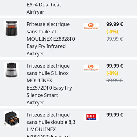
EAF4 Dual heat
Airfryer
Friteuse électrique
99.99 €
sans huile 7 L
(-0%)
MOULINEX EZ8328F0
99.99 €
Easy Fry Infrared
Airfryer
Friteuse électrique
99.99 €
sans huile 5 L inox
(-0%)
MOULINEX
99.99 €
EEZ572DF0 Easy Fry
Silence Smart
Airfryer
Friteuse électrique
99.99 €
sans huile double 8,3
L MOULINEX
EZ901N20 Easy Fry