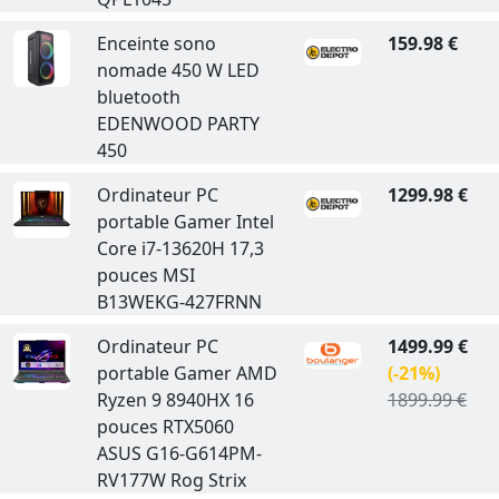
Enceinte sono
159.98 €
nomade 450 W LED
bluetooth
EDENWOOD PARTY
450
Ordinateur PC
1299.98 €
portable Gamer Intel
Core i7-13620H 17,3
pouces MSI
B13WEKG-427FRNN
Ordinateur PC
1499.99 €
portable Gamer AMD
(-21%)
Ryzen 9 8940HX 16
1899.99 €
pouces RTX5060
ASUS G16-G614PM-
RV177W Rog Strix