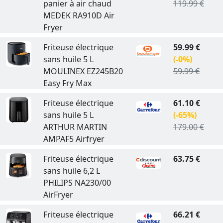
panier à air chaud
119.99 €
MEDEK RA910D Air
Fryer
Friteuse électrique
59.99 €
sans huile 5 L
(-0%)
MOULINEX EZ245B20
59.99 €
Easy Fry Max
Friteuse électrique
61.10 €
sans huile 5 L
(-65%)
ARTHUR MARTIN
179.00 €
AMPAF5 Airfryer
Friteuse électrique
63.75 €
sans huile 6,2 L
PHILIPS NA230/00
AirFryer
Friteuse électrique
66.21 €