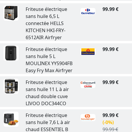
Friteuse électrique
99.99 €
sans huile 6,5 L
connectée HELLS
KITCHEN HKI-FRY-
6512AIR Airfryer
Friteuse électrique
99.99 €
sans huile 5 L
MOULINEX YY5904FB
Easy Fry Max Airfryer
Friteuse électrique
99.99 €
sans huile 11 L à air
chaud double cuve
LIVOO DOC344CO
Friteuse électrique
99.99 €
sans huile 7,6 L à air
(-0%)
chaud ESSENTIEL B
99.99 €