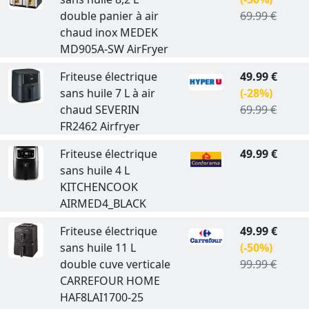
double panier à air
69.99 €
chaud inox MEDEK
MD905A-SW AirFryer
Friteuse électrique
49.99 €
sans huile 7 L à air
(-28%)
chaud SEVERIN
69.99 €
FR2462 Airfryer
Friteuse électrique
49.99 €
sans huile 4 L
KITCHENCOOK
AIRMED4_BLACK
Friteuse électrique
49.99 €
sans huile 11 L
(-50%)
double cuve verticale
99.99 €
CARREFOUR HOME
HAF8LAI1700-25