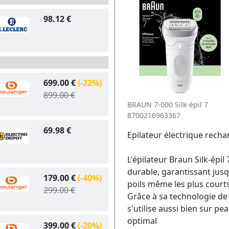
98.12 €
699.00 €
(-22%)
899.00 €
BRAUN 7-000 Silk-épil 7
8700216963367
69.98 €
Epilateur électrique recha
L'épilateur Braun Silk-épil 
durable, garantissant jus
179.00 €
(-40%)
poils même les plus courts
299.00 €
Grâce à sa technologie de 
s'utilise aussi bien sur p
optimal
399.00 €
(-20%)