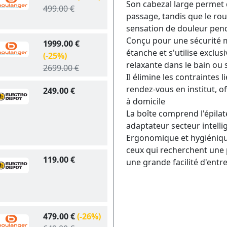
Son cabezal large permet 
499.00 €
passage, tandis que le rou
sensation de douleur penda
Conçu pour une sécurité m
1999.00 €
étanche et s'utilise exclus
(-25%)
relaxante dans le bain ou 
2699.00 €
Il élimine les contraintes 
rendez-vous en institut, o
249.00 €
à domicile
La boîte comprend l'épilat
adaptateur secteur intelli
Ergonomique et hygiénique, l
ceux qui recherchent une p
119.00 €
une grande facilité d'entr
479.00 €
(-26%)