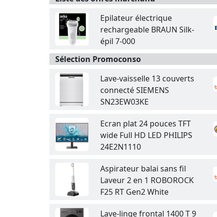
Epilateur électrique
rechargeable BRAUN Silk-
épil 7-000
Sélection Promoconso
Lave-vaisselle 13 couverts
connecté SIEMENS
SN23EW03KE
Ecran plat 24 pouces TFT
wide Full HD LED PHILIPS
24E2N1110
Aspirateur balai sans fil
Laveur 2 en 1 ROBOROCK
F25 RT Gen2 White
Lave-linge frontal 1400 T 9