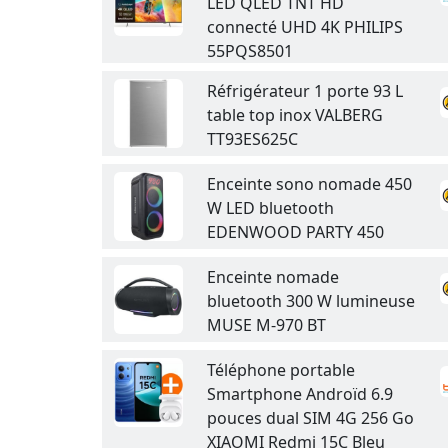
LED QLED TNT HD
connecté UHD 4K PHILIPS
55PQS8501
Réfrigérateur 1 porte 93 L
table top inox VALBERG
TT93ES625C
Enceinte sono nomade 450
W LED bluetooth
EDENWOOD PARTY 450
Enceinte nomade
bluetooth 300 W lumineuse
MUSE M-970 BT
Téléphone portable
Smartphone Androïd 6.9
pouces dual SIM 4G 256 Go
XIAOMI Redmi 15C Bleu