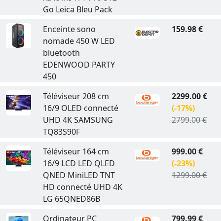
Go Leica Bleu Pack
Enceinte sono
159.98 €
nomade 450 W LED
bluetooth
EDENWOOD PARTY
450
Téléviseur 208 cm
2299.00 €
16/9 OLED connecté
(-17%)
UHD 4K SAMSUNG
2799.00 €
TQ83S90F
Téléviseur 164 cm
999.00 €
16/9 LCD LED QLED
(-23%)
QNED MiniLED TNT
1299.00 €
HD connecté UHD 4K
LG 65QNED86B
Ordinateur PC
799.99 €