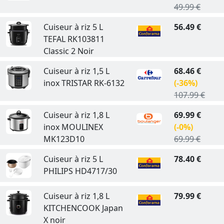
49.99 €
Cuiseur à riz 5 L
56.49 €
TEFAL RK103811
Classic 2 Noir
Cuiseur à riz 1,5 L
68.46 €
inox TRISTAR RK-6132
(-36%)
107.99 €
Cuiseur à riz 1,8 L
69.99 €
inox MOULINEX
(-0%)
MK123D10
69.99 €
Cuiseur à riz 5 L
78.40 €
PHILIPS HD4717/30
Cuiseur à riz 1,8 L
79.99 €
KITCHENCOOK Japan
X noir