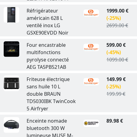
Réfrigérateur
1999.00 €
américain 628 L
(-25%)
ventilé inox LG
2699.00 €
GSXE90EVDD Noir
Four encastrable
599.00 €
multifonctions
(-45%)
pyrolyse connecté
1099.00 €
AEG TA5PB521AB
Friteuse électrique
149.99 €
sans huile 10 L
(-25%)
double BRAUN
199.99 €
TD5030IBK TwinCook
5 Airfryer
Enceinte nomade
89.98 €
bluetooth 300 W
lumineuse MUSE M-