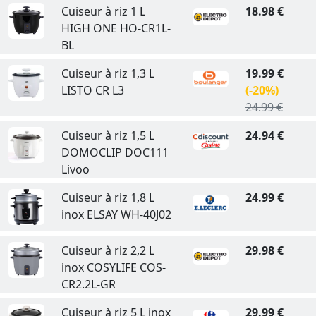
Cuiseur à riz 1 L
18.98 €
HIGH ONE HO-CR1L-
BL
Cuiseur à riz 1,3 L
19.99 €
LISTO CR L3
(-20%)
24.99 €
Cuiseur à riz 1,5 L
24.94 €
DOMOCLIP DOC111
Livoo
Cuiseur à riz 1,8 L
24.99 €
inox ELSAY WH-40J02
Cuiseur à riz 2,2 L
29.98 €
inox COSYLIFE COS-
CR2.2L-GR
Cuiseur à riz 5 L inox
29.99 €