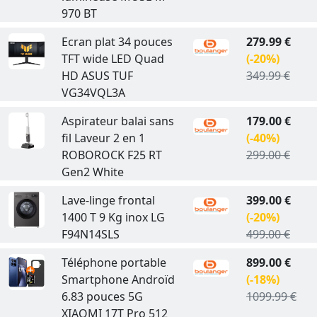
970 BT
Ecran plat 34 pouces
279.99 €
TFT wide LED Quad
(-20%)
HD ASUS TUF
349.99 €
VG34VQL3A
Aspirateur balai sans
179.00 €
fil Laveur 2 en 1
(-40%)
ROBOROCK F25 RT
299.00 €
Gen2 White
Lave-linge frontal
399.00 €
1400 T 9 Kg inox LG
(-20%)
F94N14SLS
499.00 €
Téléphone portable
899.00 €
Smartphone Androïd
(-18%)
6.83 pouces 5G
1099.99 €
XIAOMI 17T Pro 512