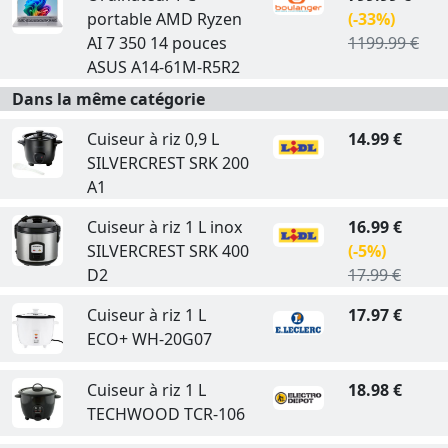
portable AMD Ryzen
(-33%)
AI 7 350 14 pouces
1199.99 €
ASUS A14-61M-R5R2
Dans la même catégorie
Cuiseur à riz 0,9 L
14.99 €
SILVERCREST SRK 200
A1
Cuiseur à riz 1 L inox
16.99 €
SILVERCREST SRK 400
(-5%)
D2
17.99 €
Cuiseur à riz 1 L
17.97 €
ECO+ WH-20G07
Cuiseur à riz 1 L
18.98 €
TECHWOOD TCR-106