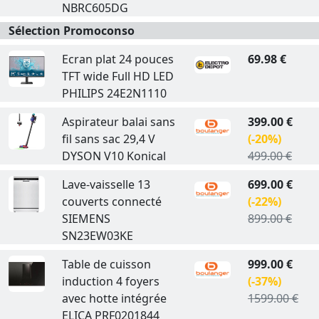
NBRC605DG
Sélection Promoconso
Ecran plat 24 pouces
69.98 €
TFT wide Full HD LED
PHILIPS 24E2N1110
Aspirateur balai sans
399.00 €
fil sans sac 29,4 V
(-20%)
DYSON V10 Konical
499.00 €
Lave-vaisselle 13
699.00 €
couverts connecté
(-22%)
SIEMENS
899.00 €
SN23EW03KE
Table de cuisson
999.00 €
induction 4 foyers
(-37%)
avec hotte intégrée
1599.00 €
ELICA PRF0201844