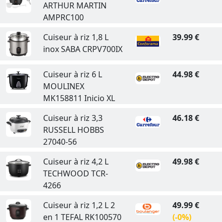
ARTHUR MARTIN
AMPRC100
Cuiseur à riz 1,8 L
39.99 €
inox SABA CRPV700IX
Cuiseur à riz 6 L
44.98 €
MOULINEX
MK158811 Inicio XL
Cuiseur à riz 3,3
46.18 €
RUSSELL HOBBS
27040-56
Cuiseur à riz 4,2 L
49.98 €
TECHWOOD TCR-
4266
Cuiseur à riz 1,2 L 2
49.99 €
en 1 TEFAL RK100570
(-0%)