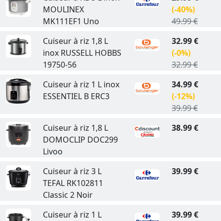
MOULINEX
(-40%)
MK111EF1 Uno
49.99 €
Cuiseur à riz 1,8 L
32.99 €
inox RUSSELL HOBBS
(-0%)
19750-56
32.99 €
Cuiseur à riz 1 L inox
34.99 €
ESSENTIEL B ERC3
(-12%)
39.99 €
Cuiseur à riz 1,8 L
38.99 €
DOMOCLIP DOC299
Livoo
Cuiseur à riz 3 L
39.99 €
TEFAL RK102811
Classic 2 Noir
Cuiseur à riz 1 L
39.99 €