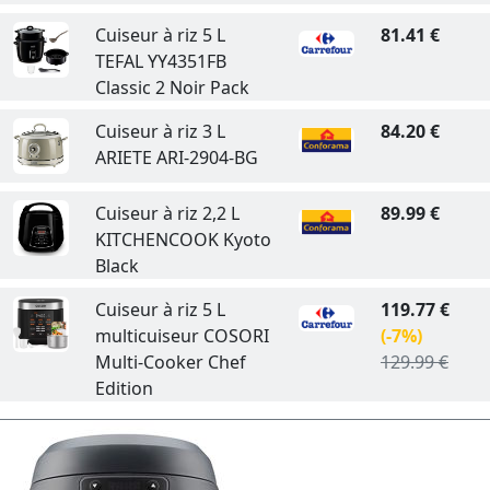
Cuiseur à riz 5 L
81.41 €
TEFAL YY4351FB
Classic 2 Noir Pack
Cuiseur à riz 3 L
84.20 €
ARIETE ARI-2904-BG
Cuiseur à riz 2,2 L
89.99 €
KITCHENCOOK Kyoto
Black
Cuiseur à riz 5 L
119.77 €
multicuiseur COSORI
(-7%)
Multi-Cooker Chef
129.99 €
Edition