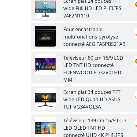
Ecran plat 24 pouces TFT
wide Full HD LED PHILIPS
24E2N1110
Four encastrable
multifonctions pyrolyse
connecté AEG TA5PB521AB
Téléviseur 80 cm 16/9 LCD
LED TNT HD connecté
EDENWOOD ED32V01HD-
MM
Ecran plat 34 pouces TFT
wide LED Quad HD ASUS
TUF VG34VQL3A
Téléviseur 139 cm 16/9 LCD
LED QLED TNT HD
connecté UHD 4K PHILIPS