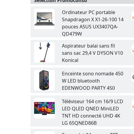
Sélection Promoconso
Ordinateur PC portable
Snapdragon X X1-26-100 14
pouces ASUS UX3407QA-
QD479W
Aspirateur balai sans fil
sans sac 29,4 V DYSON V10
Konical
Enceinte sono nomade 450
W LED bluetooth
EDENWOOD PARTY 450
Téléviseur 164 cm 16/9 LCD
LED QLED QNED MiniLED
TNT HD connecté UHD 4K
LG 65QNED86B