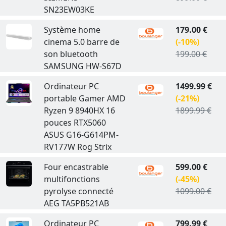
SN23EW03KE
Système home
179.00 €
cinema 5.0 barre de
(-10%)
son bluetooth
199.00 €
SAMSUNG HW-S67D
Ordinateur PC
1499.99 €
portable Gamer AMD
(-21%)
Ryzen 9 8940HX 16
1899.99 €
pouces RTX5060
ASUS G16-G614PM-
RV177W Rog Strix
Four encastrable
599.00 €
multifonctions
(-45%)
pyrolyse connecté
1099.00 €
AEG TA5PB521AB
Ordinateur PC
799.99 €