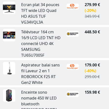
Ecran plat 34 pouces
279.99 €
TFT wide LED Quad
(-20%)
HD ASUS TUF
349.99 €
VG34VQL3A
Téléviseur 164 cm
448.50 €
16/9 LCD LED TNT HD
connecté UHD 4K
SAMSUNG
TU65U7005F
Aspirateur balai sans
179.00 €
fil Laveur 2 en 1
(-40%)
ROBOROCK F25 RT
299.00 €
Gen2 White
Enceinte sono
159.98 €
nomade 450 W LED
bluetooth