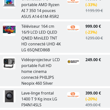
portable AMD Ryzen
(-33%)
AI 7 350 14 pouces
1199.99 €
ASUS A14-61M-R5R2
Téléviseur 164 cm
999.00 €
16/9 LCD LED QLED
(-23%)
QNED MiniLED TNT
1299.00 €
HD connecté UHD 4K
LG 65QNED86B
Vidéoprojecteur LCD
249.00 €
portable Full HD
home cinema
connecté PHILIPS
Neopix 460 Silver
Lave-linge frontal
399.00 €
1400 T 9 Kg inox LG
(-20%)
F94N14SLS
499.00 €