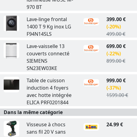
970 BT
Lave-linge frontal
399.00 €
1400 T 9 Kg inox LG
(-20%)
F94N14SLS
499.00 €
Lave-vaisselle 13
699.00 €
couverts connecté
(-22%)
SIEMENS
899.00 €
SN23EW03KE
Table de cuisson
999.00 €
induction 4 foyers
(-37%)
avec hotte intégrée
1599.00 €
ELICA PRF0201844
Dans la même catégorie
Visseuse à chocs
24.99 €
sans fil 20 V sans