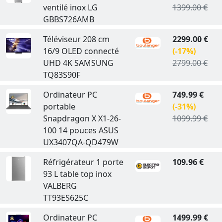
ventilé inox LG
1399.00 €
GBBS726AMB
Téléviseur 208 cm
2299.00 €
16/9 OLED connecté
(-17%)
UHD 4K SAMSUNG
2799.00 €
TQ83S90F
Ordinateur PC
749.99 €
portable
(-31%)
Snapdragon X X1-26-
1099.99 €
100 14 pouces ASUS
UX3407QA-QD479W
Réfrigérateur 1 porte
109.96 €
93 L table top inox
VALBERG
TT93ES625C
Ordinateur PC
1499.99 €