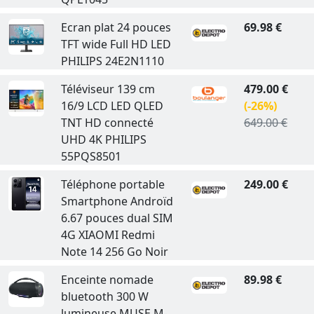
Ecran plat 24 pouces
69.98 €
TFT wide Full HD LED
PHILIPS 24E2N1110
Téléviseur 139 cm
479.00 €
16/9 LCD LED QLED
(-26%)
TNT HD connecté
649.00 €
UHD 4K PHILIPS
55PQS8501
Téléphone portable
249.00 €
Smartphone Androïd
6.67 pouces dual SIM
4G XIAOMI Redmi
Note 14 256 Go Noir
Enceinte nomade
89.98 €
bluetooth 300 W
lumineuse MUSE M-