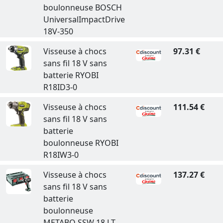
boulonneuse BOSCH
UniversalImpactDrive
18V-350
Visseuse à chocs
97.31 €
sans fil 18 V sans
batterie RYOBI
R18ID3-0
Visseuse à chocs
111.54 €
sans fil 18 V sans
batterie
boulonneuse RYOBI
R18IW3-0
Visseuse à chocs
137.27 €
sans fil 18 V sans
batterie
boulonneuse
METABO SSW 18 LT