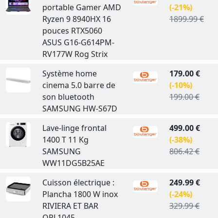
portable Gamer AMD
(-21%)
Ryzen 9 8940HX 16
1899.99 €
pouces RTX5060
ASUS G16-G614PM-
RV177W Rog Strix
Système home
179.00 €
cinema 5.0 barre de
(-10%)
son bluetooth
199.00 €
SAMSUNG HW-S67D
Lave-linge frontal
499.00 €
1400 T 11 Kg
(-38%)
SAMSUNG
806.42 €
WW11DG5B25AE
Cuisson électrique :
249.99 €
Plancha 1800 W inox
(-24%)
RIVIERA ET BAR
329.99 €
QPL1045