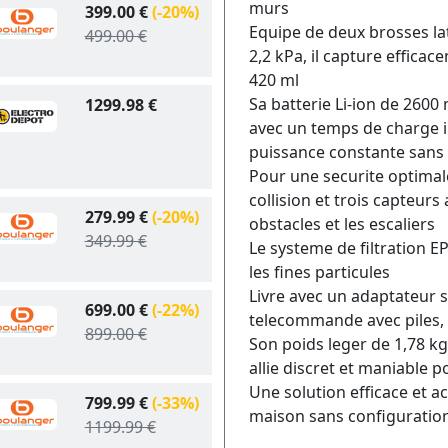
murs
399.00 €
(-20%)
Equipe de deux brosses lat
499.00 €
2,2 kPa, il capture effica
420 ml
Sa batterie Li-ion de 2600
1299.98 €
avec un temps de charge i
puissance constante sans
Pour une securite optimale
collision et trois capteurs
279.99 €
(-20%)
obstacles et les escaliers
349.99 €
Le systeme de filtration EP
les fines particules
Livre avec un adaptateur s
699.00 €
(-22%)
telecommande avec piles, i
899.00 €
Son poids leger de 1,78 k
allie discret et maniable 
Une solution efficace et a
799.99 €
(-33%)
maison sans configuratio
1199.99 €