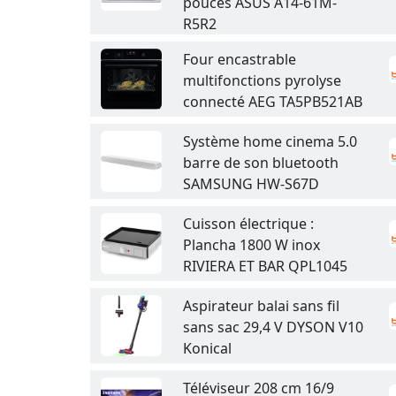
pouces ASUS A14-61M-
R5R2
Four encastrable
multifonctions pyrolyse
connecté AEG TA5PB521AB
Système home cinema 5.0
barre de son bluetooth
SAMSUNG HW-S67D
Cuisson électrique :
Plancha 1800 W inox
RIVIERA ET BAR QPL1045
Aspirateur balai sans fil
sans sac 29,4 V DYSON V10
Konical
Téléviseur 208 cm 16/9