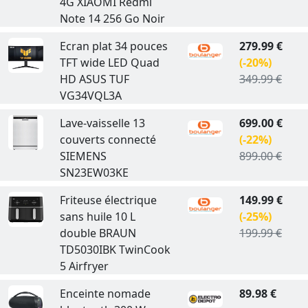
4G XIAOMI Redmi
Note 14 256 Go Noir
Ecran plat 34 pouces
279.99 €
TFT wide LED Quad
(-20%)
HD ASUS TUF
349.99 €
VG34VQL3A
Lave-vaisselle 13
699.00 €
couverts connecté
(-22%)
SIEMENS
899.00 €
SN23EW03KE
Friteuse électrique
149.99 €
sans huile 10 L
(-25%)
double BRAUN
199.99 €
TD5030IBK TwinCook
5 Airfryer
Enceinte nomade
89.98 €