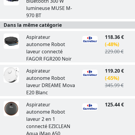
bluetooth 300 W
lumineuse MUSE M-
970 BT
Dans la même catégorie
Aspirateur
118.36 €
autonome Robot
(-48%)
laveur connecté
229.00 €
FAGOR FGR200 Noir
Aspirateur
119.20 €
autonome Robot
(-65%)
laveur DREAME Mova
345.99 €
E20 Blanc
Aspirateur
125.44 €
autonome Robot
laveur 2 en 1
connecté EZICLEAN
Aqua iMap A50