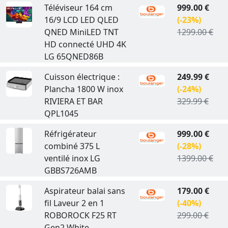
Téléviseur 164 cm
999.00 €
16/9 LCD LED QLED
(-23%)
QNED MiniLED TNT
1299.00 €
HD connecté UHD 4K
LG 65QNED86B
Cuisson électrique :
249.99 €
Plancha 1800 W inox
(-24%)
RIVIERA ET BAR
329.99 €
QPL1045
Réfrigérateur
999.00 €
combiné 375 L
(-28%)
ventilé inox LG
1399.00 €
GBBS726AMB
Aspirateur balai sans
179.00 €
fil Laveur 2 en 1
(-40%)
ROBOROCK F25 RT
299.00 €
Gen2 White