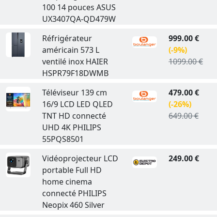
100 14 pouces ASUS
UX3407QA-QD479W
Réfrigérateur
999.00 €
américain 573 L
(-9%)
ventilé inox HAIER
1099.00 €
HSPR79F18DWMB
Téléviseur 139 cm
479.00 €
16/9 LCD LED QLED
(-26%)
TNT HD connecté
649.00 €
UHD 4K PHILIPS
55PQS8501
Vidéoprojecteur LCD
249.00 €
portable Full HD
home cinema
connecté PHILIPS
Neopix 460 Silver