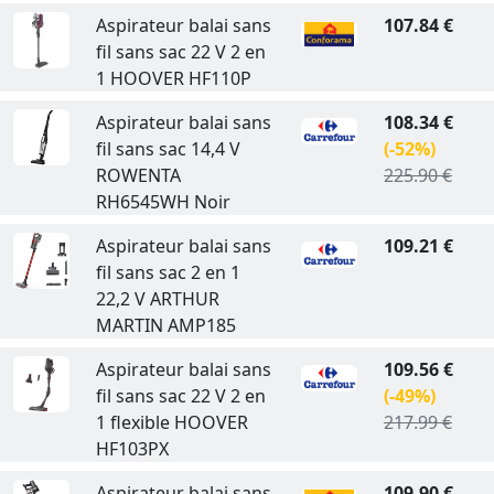
Aspirateur balai sans
107.84 €
fil sans sac 22 V 2 en
1 HOOVER HF110P
Aspirateur balai sans
108.34 €
fil sans sac 14,4 V
(-52%)
ROWENTA
225.90 €
RH6545WH Noir
Aspirateur balai sans
109.21 €
fil sans sac 2 en 1
22,2 V ARTHUR
MARTIN AMP185
Aspirateur balai sans
109.56 €
fil sans sac 22 V 2 en
(-49%)
1 flexible HOOVER
217.99 €
HF103PX
Aspirateur balai sans
109.90 €