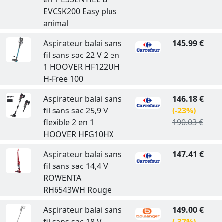
EVCSK200 Easy plus
animal
Aspirateur balai sans
145.99 €
fil sans sac 22 V 2 en
1 HOOVER HF122UH
H-Free 100
Aspirateur balai sans
146.18 €
fil sans sac 25,9 V
(-23%)
flexible 2 en 1
190.03 €
HOOVER HFG10HX
Aspirateur balai sans
147.41 €
fil sans sac 14,4 V
ROWENTA
RH6543WH Rouge
Aspirateur balai sans
149.00 €
fil sans sac 18 V
(-37%)