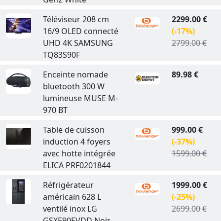
Téléviseur 208 cm
2299.00 €
16/9 OLED connecté
(-17%)
UHD 4K SAMSUNG
2799.00 €
TQ83S90F
Enceinte nomade
89.98 €
bluetooth 300 W
lumineuse MUSE M-
970 BT
Table de cuisson
999.00 €
induction 4 foyers
(-37%)
avec hotte intégrée
1599.00 €
ELICA PRF0201844
Réfrigérateur
1999.00 €
américain 628 L
(-25%)
ventilé inox LG
2699.00 €
GSXE90EVDD Noir