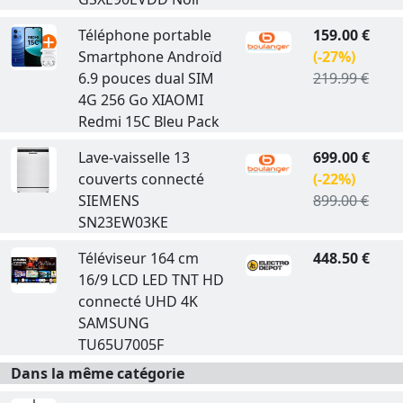
Téléphone portable
159.00 €
Smartphone Androïd
(-27%)
6.9 pouces dual SIM
219.99 €
4G 256 Go XIAOMI
Redmi 15C Bleu Pack
Lave-vaisselle 13
699.00 €
couverts connecté
(-22%)
SIEMENS
899.00 €
SN23EW03KE
Téléviseur 164 cm
448.50 €
16/9 LCD LED TNT HD
connecté UHD 4K
SAMSUNG
TU65U7005F
Dans la même catégorie