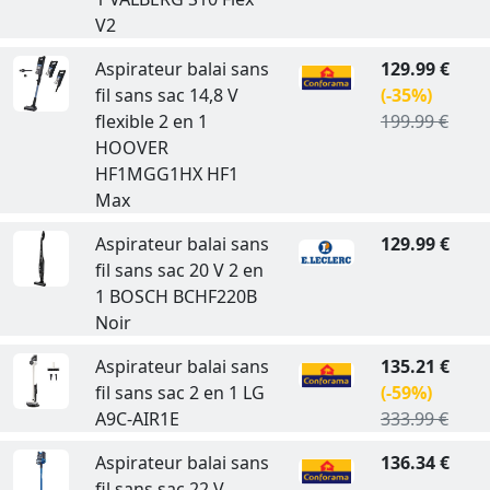
V2
Aspirateur balai sans
129.99 €
fil sans sac 14,8 V
(-35%)
flexible 2 en 1
199.99 €
HOOVER
HF1MGG1HX HF1
Max
Aspirateur balai sans
129.99 €
fil sans sac 20 V 2 en
1 BOSCH BCHF220B
Noir
Aspirateur balai sans
135.21 €
fil sans sac 2 en 1 LG
(-59%)
A9C-AIR1E
333.99 €
Aspirateur balai sans
136.34 €
fil sans sac 22 V