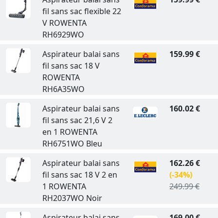
fil sans sac flexible 22
V ROWENTA
RH6929WO
Aspirateur balai sans
159.99 €
fil sans sac 18 V
ROWENTA
RH6A35WO
Aspirateur balai sans
160.02 €
fil sans sac 21,6 V 2
en 1 ROWENTA
RH6751WO Bleu
Aspirateur balai sans
162.26 €
fil sans sac 18 V 2 en
(-34%)
1 ROWENTA
249.99 €
RH2037WO Noir
Aspirateur balai sans
169.00 €