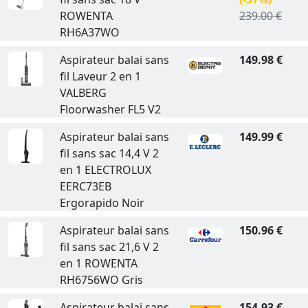
ROWENTA
239.00 €
RH6A37WO
Aspirateur balai sans
149.98 €
fil Laveur 2 en 1
VALBERG
Floorwasher FL5 V2
Aspirateur balai sans
149.99 €
fil sans sac 14,4 V 2
en 1 ELECTROLUX
EERC73EB
Ergorapido Noir
Aspirateur balai sans
150.96 €
fil sans sac 21,6 V 2
en 1 ROWENTA
RH6756WO Gris
Aspirateur balai sans
154.93 €