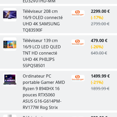
ED32V01HD-MM
Téléviseur 208 cm
2299.00 €
16/9 OLED connecté
(-17%)
UHD 4K SAMSUNG
2799.00 €
TQ83S90F
Téléviseur 139 cm
479.00 €
16/9 LCD LED QLED
(-26%)
TNT HD connecté
649.00 €
UHD 4K PHILIPS
55PQS8501
Ordinateur PC
1499.99 €
portable Gamer AMD
(-21%)
Ryzen 9 8940HX 16
1899.99 €
pouces RTX5060
ASUS G16-G614PM-
RV177W Rog Strix