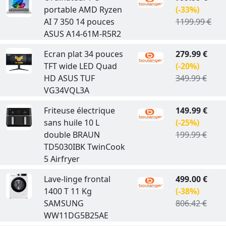
portable AMD Ryzen
(-33%)
AI 7 350 14 pouces
1199.99 €
ASUS A14-61M-R5R2
Ecran plat 34 pouces
279.99 €
TFT wide LED Quad
(-20%)
HD ASUS TUF
349.99 €
VG34VQL3A
Friteuse électrique
149.99 €
sans huile 10 L
(-25%)
double BRAUN
199.99 €
TD5030IBK TwinCook
5 Airfryer
Lave-linge frontal
499.00 €
1400 T 11 Kg
(-38%)
SAMSUNG
806.42 €
WW11DG5B25AE