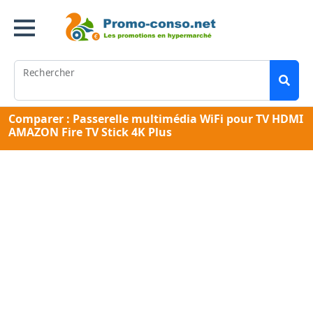
Rechercher
Comparer : Passerelle multimédia WiFi pour TV HDMI
AMAZON Fire TV Stick 4K Plus