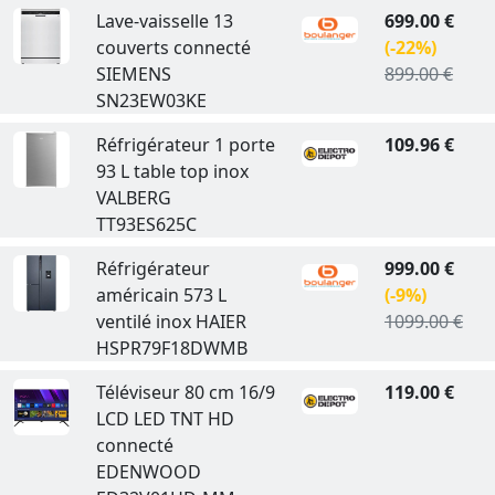
Lave-vaisselle 13
699.00 €
couverts connecté
(-22%)
SIEMENS
899.00 €
SN23EW03KE
Réfrigérateur 1 porte
109.96 €
93 L table top inox
VALBERG
TT93ES625C
Réfrigérateur
999.00 €
américain 573 L
(-9%)
ventilé inox HAIER
1099.00 €
HSPR79F18DWMB
Téléviseur 80 cm 16/9
119.00 €
LCD LED TNT HD
connecté
EDENWOOD