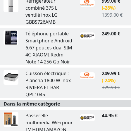
Réfrigérateur
999.00 €
combiné 375 L
(-28%)
ventilé inox LG
1399.00 €
GBBS726AMB
Téléphone portable
249.00 €
Smartphone Androïd
6.67 pouces dual SIM
4G XIAOMI Redmi
Note 14 256 Go Noir
Cuisson électrique :
249.99 €
Plancha 1800 W inox
(-24%)
RIVIERA ET BAR
329.99 €
QPL1045
Dans la même catégorie
Passerelle
44.95 €
multimédia WiFi pour
TV HDMI AMAZON