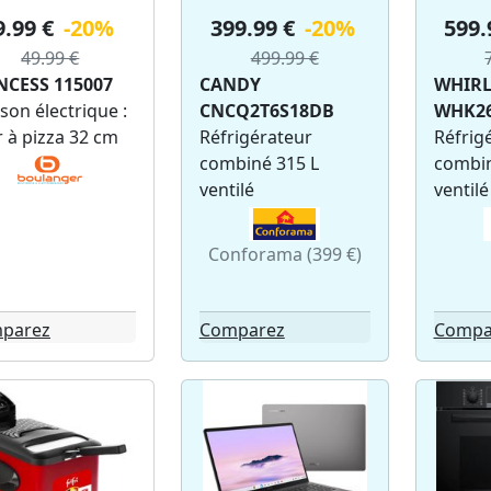
9.99 €
-20%
399.99 €
-20%
599.
49.99 €
499.99 €
NCESS 115007
CANDY
WHIR
son électrique :
CNCQ2T6S18DB
WHK26
 à pizza 32 cm
Réfrigérateur
Réfrig
combiné 315 L
combin
ventilé
ventilé
Conforama (399 €)
parez
Comparez
Compa