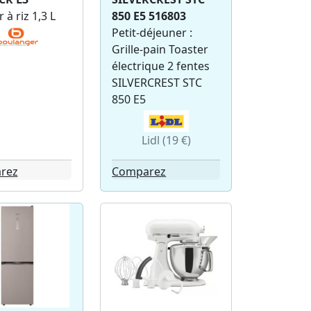
 à riz 1,3 L
850 E5 516803
Petit-déjeuner :
Grille-pain Toaster
électrique 2 fentes
SILVERCREST STC
850 E5
Lidl (19 €)
rez
Comparez