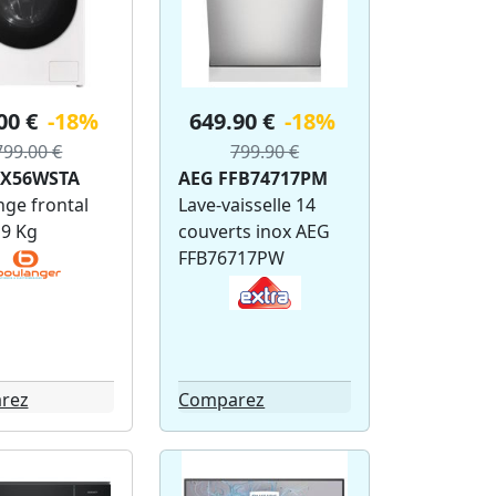
00 €
-18%
649.90 €
-18%
799.00 €
799.90 €
4X56WSTA
AEG FFB74717PM
nge frontal
Lave-vaisselle 14
 9 Kg
couverts inox AEG
FFB76717PW
rez
Comparez