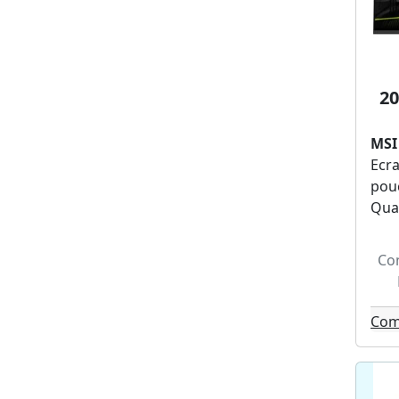
Tefal (2)
Smart-tech (2)
Tnb (2)
Frifri (2)
20
Lagrange (1)
Kitchencook (1)
MSI
Qilive (1)
Ecra
Neow (1)
pou
Saba (1)
Qua
Listo (1)
Tronic (1)
Harper (1)
Co
Ledwood (1)
Marley (1)
Com
Bmd (1)
Motorola (1)
Cosori (1)