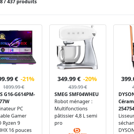
28 / 437 produits
99.99 €
-21%
349.99 €
-20%
399.
1899.99 €
439.99 €
S G16-G614PM-
SMEG SMF04WHEU
DYSON 
77W
Robot ménager :
Céram
inateur PC
Multifonctions
254754
table Gamer
pâtissier 4,8 L semi
Lisseu
 Ryzen 9
pro
séchan
0HX 16 pouces
DYSON 