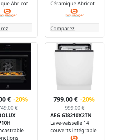
que Abricot
Céramique Abricot
rez
Comparez
00 €
-20%
799.00 €
-20%
749.00 €
999.00 €
ROLUX
AEG GI8210X2TN
P10H
Lave-vaisselle 14
ncastrable
couverts intégrable
onctions