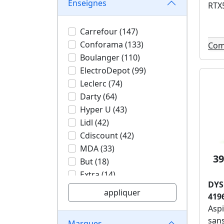
Enseignes
Cuisine/Pâtisserie (1)
RTX5
Couture (1)
Carrefour (147)
Conforama (133)
Com
Boulanger (110)
ElectroDepot (99)
Leclerc (74)
Darty (64)
Hyper U (43)
Lidl (42)
Cdiscount (42)
MDA (33)
39
But (18)
Extra (14)
DYS
Intermarché (11)
appliquer
419
Auchan (4)
Aspi
Bureau Vallée (3)
sans
Marques