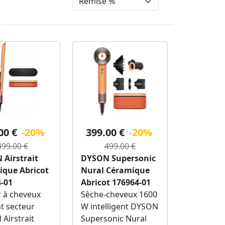
00 €
-20%
399.00 €
-20%
499.00 €
499.00 €
Airstrait
DYSON Supersonic
ique Abricot
Nural Céramique
-01
Abricot 176964-01
r à cheveux
Sèche-cheveux 1600
t secteur
W intelligent DYSON
Airstrait
Supersonic Nural