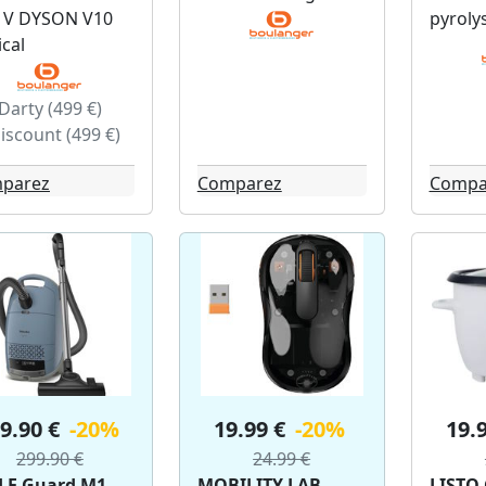
4 V DYSON V10
pyroly
cal
Darty (499 €)
iscount (499 €)
parez
Comparez
Compa
9.90 €
-20%
19.99 €
-20%
19.
299.90 €
24.99 €
LE Guard M1
MOBILITY LAB
LISTO 