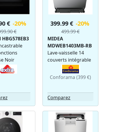
90 €
-20%
399.99 €
-20%
999.90 €
499.99 €
 HBG578EB3
MIDEA
ncastrable
MDWEB1403MB-RB
onctions
Lave-vaisselle 14
se Noir
couverts intégrable
Conforama (399 €)
rez
Comparez