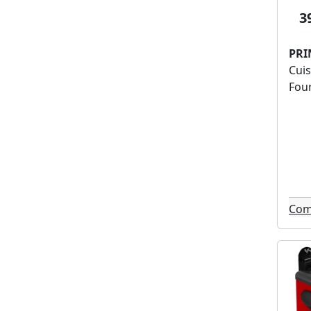
Moulinex (3)
3
Thomson (3)
Logitech (3)
PRI
Lexibook (3)
Cuis
Tecno (3)
Four
Domedia (3)
Bissell (3)
Simpl (3)
Carrefour home (3)
Midea (3)
Oppo (3)
Com
Babyliss (3)
Aoc (3)
Krups (3)
The g-lab (2)
Siemens (2)
Signature (2)