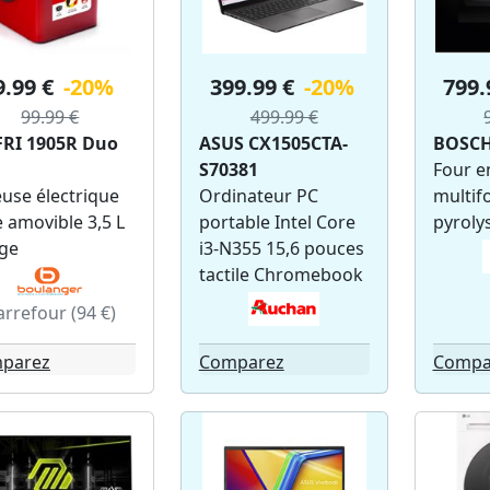
9.99 €
-20%
399.99 €
-20%
799.
99.99 €
499.99 €
FRI 1905R Duo
ASUS CX1505CTA-
BOSCH
S70381
Four e
euse électrique
Ordinateur PC
multif
 amovible 3,5 L
portable Intel Core
pyroly
ge
i3-N355 15,6 pouces
tactile Chromebook
arrefour (94 €)
parez
Comparez
Compa