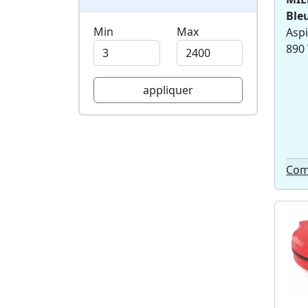
Ble
Danew (6)
Min
Max
Aspi
Far (6)
890
Bosch (6)
Lg (6)
Dyson (5)
appliquer
Rosieres (5)
Schneider (5)
Indesit (5)
Braun (5)
Com
Edenwood (5)
Msi (4)
Essentiel b (4)
Aeg (4)
High one (4)
Livoo (4)
Medek (4)
Russell hobbs (3)