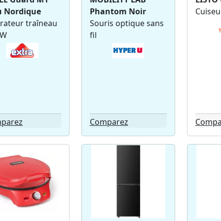
u Nordique
Phantom Noir
Cuiseur
rateur traîneau
Souris optique sans
 W
fil
parez
Comparez
Compa