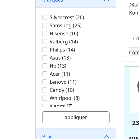
Carrefour Market (2)
29,
Netto (2)
Koni
Silvercrest (26)
Bricorama (1)
Samsung (25)
Monoprix (1)
Hisense (16)
Aldi (1)
Cd
Valberg (14)
Philips (14)
Com
Asus (13)
Hp (13)
Acer (11)
Lenovo (11)
Candy (10)
Whirlpool (8)
Xiaomi (7)
Tcl (7)
appliquer
23
Haier (7)
Beko (7)
Prix
Electrolux (6)
MIE