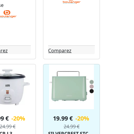
se
rez
Comparez
99 €
-20%
19.99 €
-20%
24.99 €
24.99 €
CR L3
SILVERCREST STC