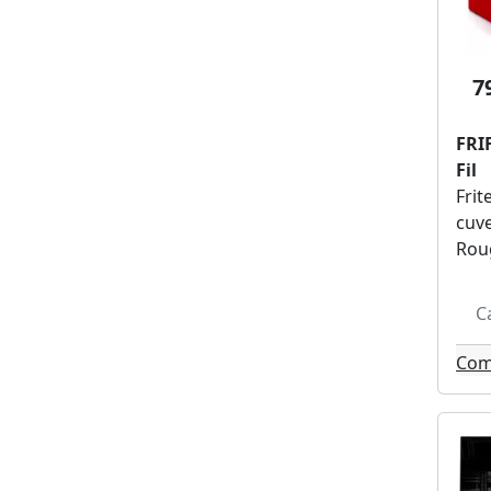
Ice-watch (2)
Miele (2)
Sony (2)
7
Casio (2)
Medion (2)
FRI
Irobot (2)
Fil
Jbl (2)
Frit
Epson (2)
cuve
Princess (2)
Rou
Spc (2)
Wahl (2)
C
Hoover (2)
Apple (2)
Com
Smeg (2)
Logicom (2)
Marshall (2)
Delonghi (2)