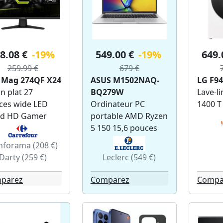
8.08 €
-19%
549.00 €
-19%
649.
259.99 €
679 €
 Mag 274QF X24
ASUS M1502NAQ-
LG F9
n plat 27
BQ279W
Lave-li
ces wide LED
Ordinateur PC
1400 T
d HD Gamer
portable AMD Ryzen
5 150 15,6 pouces
nforama (208 €)
Darty (259 €)
Leclerc (549 €)
parez
Comparez
Compa