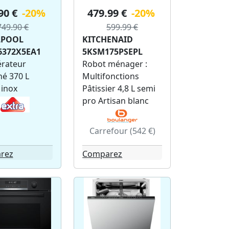
90 €
-20%
479.99 €
-20%
749.90 €
599.99 €
LPOOL
KITCHENAID
372X5EA1
5KSM175PSEPL
érateur
Robot ménager :
é 370 L
Multifonctions
 inox
Pâtissier 4,8 L semi
pro Artisan blanc
Carrefour (542 €)
rez
Comparez