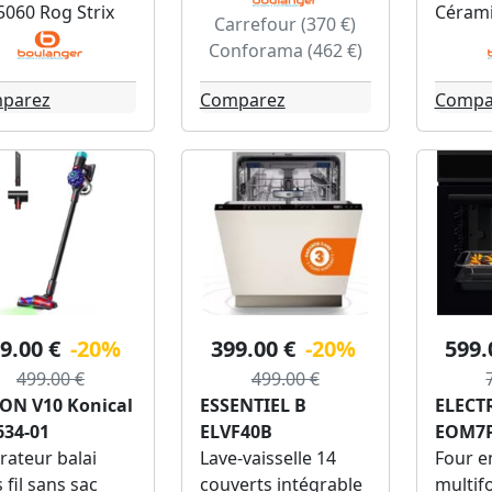
060 Rog Strix
Cérami
Carrefour (370 €)
Conforama (462 €)
parez
Comparez
Compa
9.00 €
-20%
399.00 €
-20%
599.
499.00 €
499.00 €
ON V10 Konical
ESSENTIEL B
ELECT
634-01
ELVF40B
EOM7
rateur balai
Lave-vaisselle 14
Four e
 fil sans sac
couverts intégrable
multif