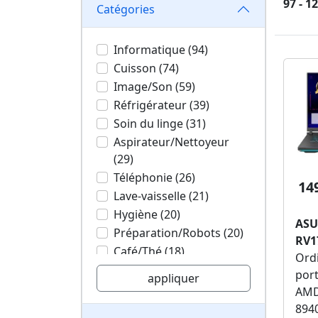
97 - 1
Catégories
Informatique (94)
Cuisson (74)
Image/Son (59)
Réfrigérateur (39)
Soin du linge (31)
Aspirateur/Nettoyeur
(29)
Téléphonie (26)
14
Lave-vaisselle (21)
Hygiène (20)
ASU
Préparation/Robots (20)
RV1
Café/Thé (18)
Ord
Mobilité urbaine (3)
por
appliquer
Santé (3)
AMD
Vin/Bière/Eau (2)
894